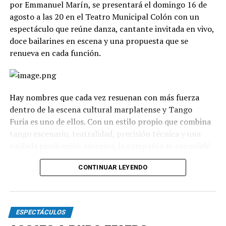
por Emmanuel Marín, se presentará el domingo 16 de
agosto a las 20 en el Teatro Municipal Colón con un
espectáculo que reúne danza, cantante invitada en vivo,
doce bailarines en escena y una propuesta que se
renueva en cada función.
Hay nombres que cada vez resuenan con más fuerza
dentro de la escena cultural marplatense y Tango
Furia es uno de ellos. Con un estilo propio que combina
tango escenario, teatralidad, precisión técnica y una
cuidada producción escénica, la compañía se consolidó
como uno de los grandes referentes del género en el
CONTINUAR LEYENDO
país.
La propuesta recorre diferentes universos, desde los
clásicos hasta versiones contemporáneas y electrónicas.
ESPECTÁCULOS
A través de cuadros grupales, dúos y escenas teatrales,