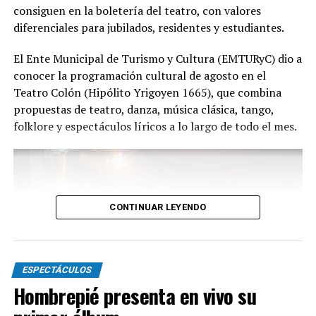
consiguen en la boletería del teatro, con valores
diferenciales para jubilados, residentes y estudiantes.
Con más de 20 años de trayectoria, Tango Furia fue
El Ente Municipal de Turismo y Cultura (EMTURyC) dio a
distinguida con los Premios Estrella de Mar 2024 y
conocer la programación cultural de agosto en el
2026 como Mejor Espectáculo de Danza y con el Premio
Teatro Colón (Hipólito Yrigoyen 1665), que combina
Faro de Oro 2024. Además, Emmanuel Marín y Lola
propuestas de teatro, danza, música clásica, tango,
Gutiérrez Rey obtuvieron el subcampeonato en el
folklore y espectáculos líricos a lo largo de todo el mes.
Mundial de Tango de Buenos Aires.
La compañía también llevó su espectáculo al exterior
tras participar del Festival Mood Indigo, en India, y
realizar una gira por Europa. Además, recibió
CONTINUAR LEYENDO
la Declaración de Interés Cultural como Embajadores
Turísticos, otorgada por el EMTURyC, y la
distinción Identidades Marplatenses por su aporte a la
cultura local.
ESPECTÁCULOS
Hombrepié presenta en vivo su