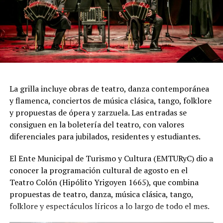
colectivo.
"Queremos que quienes todavía no conocen Tango
Furia descubran por qué el tango puede emocionar a
todas las generaciones. Y que quienes ya vivieron una de
nuestras funciones tengan ganas de volver, porque cada
presentación renueva la experiencia. Detrás de cada
función hay meses de ensayo y un enorme trabajo en
La grilla incluye obras de teatro, danza contemporánea
equipo para emocionar y sorprender al
y flamenca, conciertos de música clásica, tango, folklore
público", expresa Emmanuel Marín.
y propuestas de ópera y zarzuela. Las entradas se
consiguen en la boletería del teatro, con valores
diferenciales para jubilados, residentes y estudiantes.
Con más de 20 años de trayectoria, Tango Furia fue
El Ente Municipal de Turismo y Cultura (EMTURyC) dio a
distinguida con los Premios Estrella de Mar 2024 y
conocer la programación cultural de agosto en el
2026 como Mejor Espectáculo de Danza y con el Premio
Teatro Colón (Hipólito Yrigoyen 1665), que combina
Faro de Oro 2024. Además, Emmanuel Marín y Lola
propuestas de teatro, danza, música clásica, tango,
Gutiérrez Rey obtuvieron el subcampeonato en el
folklore y espectáculos líricos a lo largo de todo el mes.
Mundial de Tango de Buenos Aires.