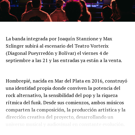
Una propuesta que combina precisión, emoción y una
cuidada puesta escénica, capaz de sorprender tanto a
Jueves 6 a las 21: “Dejando huella para que lo nuestro
quienes siguen el tango desde siempre como a quienes
nunca muera”
se acercan por primera vez.
La agrupación Luna Cautiva celebra su tercer
La banda integrada por Joaquín Stanzione y Max
aniversario con una noche de folklore que combina
Szlinger subirá al escenario del Teatro Vorterix
música, danza y tradición. La propuesta incluye una
(Diagonal Pueyrredón y Bolívar) el viernes 4 de
fiesta de pañuelos en la que se comparten recuerdos,
septiembre a las 21 y las entradas ya están a la venta.
abrazos y el sentimiento por las danzas nativas. Entrada
general: $16.000. Jubilados, residentes y estudiantes:
$12.000.
Hombrepié, nacida en Mar del Plata en 2016, construyó
una identidad propia donde conviven la potencia del
Viernes 7 a las 20: “Con alma española y algo más”
rock alternativo, la sensibilidad del pop y la riqueza
rítmica del funk. Desde sus comienzos, ambos músicos
Espectáculo de canción, copla española, flamenco y
comparten la composición, la producción artística y la
más, en el que la cantante Mariela Deanes interpreta
dirección creativa del proyecto, desarrollando un
baladas, canciones y coplas del repertorio de grandes
universo musical y audiovisual en constante evolución.
artistas de España, incursiona en el tango argentino y
rinde homenaje al recordado Sandro, con cuadros