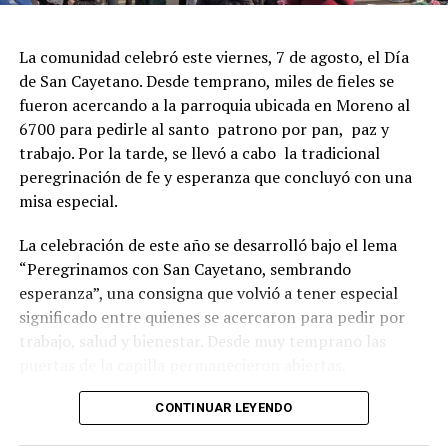
La comunidad celebró este viernes, 7 de agosto, el Día
de San Cayetano. Desde temprano, miles de fieles se
fueron acercando a la parroquia ubicada en Moreno al
6700 para pedirle al santo patrono por pan, paz y
trabajo. Por la tarde, se llevó a cabo la tradicional
peregrinación de fe y esperanza que concluyó con una
misa especial.
La celebración de este año se desarrolló bajo el lema
“Peregrinamos con San Cayetano, sembrando
esperanza”, una consigna que volvió a tener especial
significado entre quienes se acercaron para pedir por
trabajo, salud y bienestar. Desde muy temprano las
puertas de la capilla permanecieron abiertas.
La imagen del santo salió del santuario de Moreno al
CONTINUAR LEYENDO
6700 y fue acompañada por una multitud que recorrió