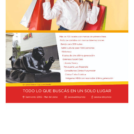
automóvil pocos kilómetros antes, donde se hallaban
haciendo dedo. La colisión frontal resultó letal: sólo
sobrevivió el chofer del camión.
El hall del Palacio Comunal fue el lugar donde velaron
sus restos y ante el cual desfiló todo el arco político de
aquel momento, incluyendo a la camada de jóvenes que
habían dado sus primeros pasos en el peronismo, bajo
el liderazgo de “Coco” Taraborelli como conductor. Y el
vicegobernador Luis Macaya, que acompañó sus restos
hasta la despedida final.
Antes de ser inhumados sus restos en el cementerio
municipal, el féretro fue transportado hacia la
Parroquia de los Padres Capuchinos, donde ofició una
misa el padre Raimundo Ferster, de indisimulada
ideología peronista. De allí el cortejo fúnebre partió
hacia el cementerio: en gran parte del trayecto había
vecinos saludando. Fue conmovedor.