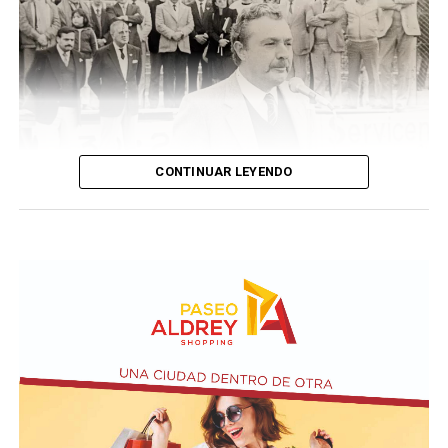
CONTINUAR LEYENDO
Taraborelli en un acto
El vendero 13 de agosto se cumplen 38 años de la
desaparición física del ex intendente de Necochea,
Domingo José Taraborelli, quien falleció trágicamente
en la ruta 88, a pocos kilómetros de Quequén.
Junto con el intendente de Necochea habían muerto
tres docentes que, luego se supo, habían subido a su