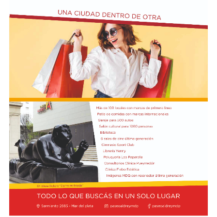
Domingo José Taraborelli, quien falleció trágicamente
en la ruta 88, a pocos kilómetros de Quequén.
Junto con el intendente de Necochea habían muerto
tres docentes que, luego se supo, habían subido a su
automóvil pocos kilómetros antes, donde se hallaban
haciendo dedo. La colisión frontal resultó letal: sólo
sobrevivió el chofer del camión.
El hall del Palacio Comunal fue el lugar donde velaron
sus restos y ante el cual desfiló todo el arco político de
aquel momento, incluyendo a la camada de jóvenes que
habían dado sus primeros pasos en el peronismo, bajo
el liderazgo de “Coco” Taraborelli como conductor. Y el
vicegobernador Luis Macaya, que acompañó sus restos
hasta la despedida final.
Antes de ser inhumados sus restos en el cementerio
municipal, el féretro fue transportado hacia la