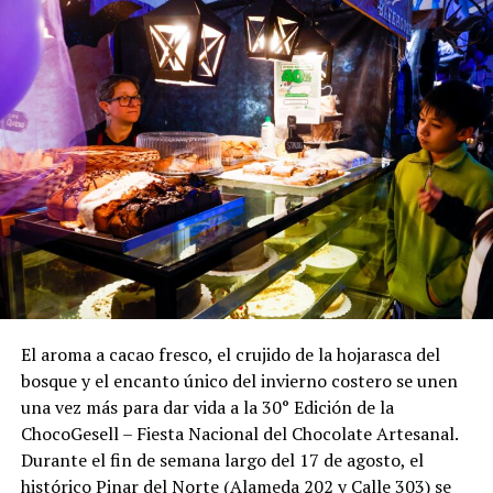
El aroma a cacao fresco, el crujido de la hojarasca del
bosque y el encanto único del invierno costero se unen
una vez más para dar vida a la 30° Edición de la
ChocoGesell – Fiesta Nacional del Chocolate Artesanal.
Durante el fin de semana largo del 17 de agosto, el
histórico Pinar del Norte (Alameda 202 y Calle 303) se