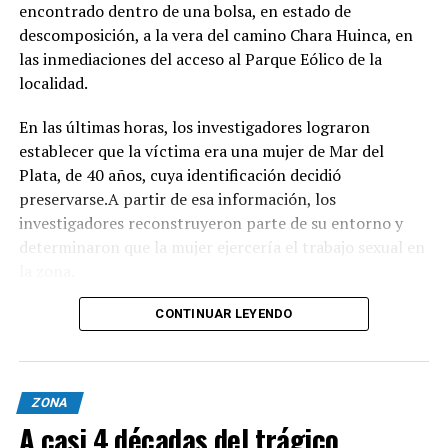
encontrado dentro de una bolsa, en estado de
perfecto para escaparse de la rutina este fin de semana
descomposición, a la vera del camino Chara Huinca, en
largo.
las inmediaciones del acceso al Parque Eólico de la
localidad.
INFORMACIÓN GENERAL DEL EVENTO
En las últimas horas, los investigadores lograron
Evento: 30° Fiesta Nacional del Chocolate Artesanal
establecer que la víctima era una mujer de Mar del
(ChocoGesell)
Plata, de 40 años, cuya identificación decidió
Fecha: Fin de semana largo del 17 de Agosto de 2026
preservarse.A partir de esa información, los
Horario: De 11:00 a 21:00 hs.
investigadores reconstruyeron parte de su entorno y
Lugar: Pinar del Norte (Alameda 202 y Calle 303, Villa
determinaron que la mujer ejercería el trabajo sexual en
Gesell)
la zona.
Acceso: Libre y gratuito para toda la comunidad y
visitantes
Según el portal Mi8, pese a que la escena donde fue
CONTINUAR LEYENDO
encontrado el cuerpo presenta características
compatibles con un homicidio, el fiscal Ramiro Anchou
mantiene la causa caratulada como "averiguación de
ZONA
causales de muerte", ya que los estudios forenses todavía
A casi 4 décadas del trágico
no lograron determinar con precisión cómo fue