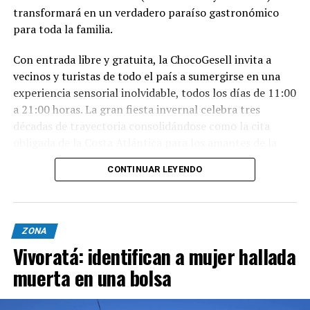
transformará en un verdadero paraíso gastronómico
para toda la familia.
Con entrada libre y gratuita, la ChocoGesell invita a
vecinos y turistas de todo el país a sumergirse en una
experiencia sensorial inolvidable, todos los días de 11:00
a 21:00 horas. La gran fiesta invernal celebra tres
décadas de trayectoria consolidándose como la cita
obligada de la Costa Atlántica para los amantes de la
buena repostería, el paisaje natural y la tradición
CONTINUAR LEYENDO
geselina.
Sabores, espectáculos y naturaleza en un solo lugar
Nacida en 1996, la fiesta reúne este año al talento de los
ZONA
mejores expositores, maestros chocolateros y
Vivoratá: identifican a mujer hallada
reposteros de Villa Gesell y de todo el país. Los
muerta en una bolsa
asistentes podrán disfrutar de un abanico de propuestas
para cada integrante de la familia: