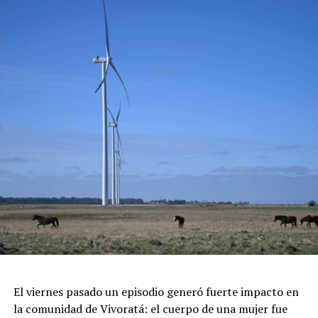
Clases Magistrales y Demostraciones: Exhibiciones
gastronómicas sin costo a cargo de reconocidos
pasteleros que compartirán los secretos del chocolate.
Gran Patio Cervecero: El espacio ideal para combinar los
mejores sabores salados con cervezas artesanales
locales.
Concursos y Premiaciones: Certamen a la "Mejor Pieza
de Chocolate" y al "Mejor Postre", sumado a grandes
sorteos en vivo.
Feria de Artesanos y Emprendedores: Un paseo cultural
repleto de arte y diseño local cobijado por el histórico
pinar.
Espectáculos y Área Kids: Shows de artistas locales e
invitados en el escenario principal, junto a una zona
dedicada exclusivamente al entretenimiento infantil con
juegos e inflables.
Respirar el aire puro del bosque, recorrer las históricas
El viernes pasado un episodio generó fuerte impacto en
arboledas y dejarse tentar por una taza de chocolate
la comunidad de Vivoratá: el cuerpo de una mujer fue
caliente mientras se disfruta de buena música es el plan