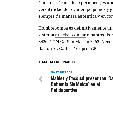
Con una década de experiencia, es uno
versatilidad de tocar en pequeños y g
siempre de manera auténtica y en con
Hombrebomba es definitivamente una b
sistema
articket.com.ar
o puntos físi
3420, CONEX: San Martín 3263; Necoc
Bartolito: Calle 17 esquina 30.
TEMAS RELACIONADOS
NO TE PIERDAS
Mahler y Pascual presentan ‘R
Bohemia Sinfónico’ en el
Polideportivo