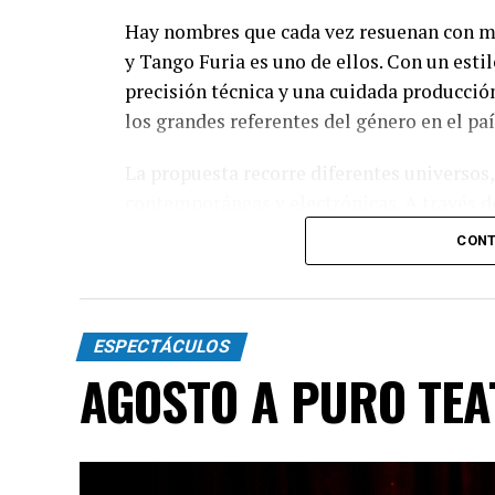
Hay nombres que cada vez resuenan con má
y Tango Furia es uno de ellos. Con un esti
precisión técnica y una cuidada producció
los grandes referentes del género en el paí
La propuesta recorre diferentes universos,
contemporáneas y electrónicas. A través de
espectáculo transita distintas emociones: 
CONT
toda la intensidad que caracteriza al 2x4.
Incluye más de diez cambios de vestuario,
diagonales, las acrobacias, los firuletes y
ESPECTÁCULOS
convierten cada cuadro en una demostració
AGOSTO A PURO TE
"Queremos que quienes todavía no conoce
emocionar a todas las generaciones. Y que
tengan ganas de volver, porque cada prese