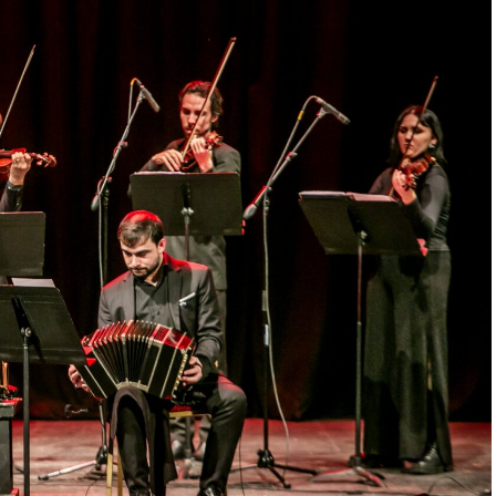
trabajo en equipo para emocionar y sorprender al
Furia fue distinguida con los Premios Estrella de
e Danza y con el Premio Faro de Oro 2024. Además,
uvieron el subcampeonato en el Mundial de Tango
al exterior tras participar del Festival Mood
uropa. Además, recibió la Declaración de Interés
orgada por el EMTURyC, y la
 aporte a la cultura local.
una nueva oportunidad para disfrutar de una