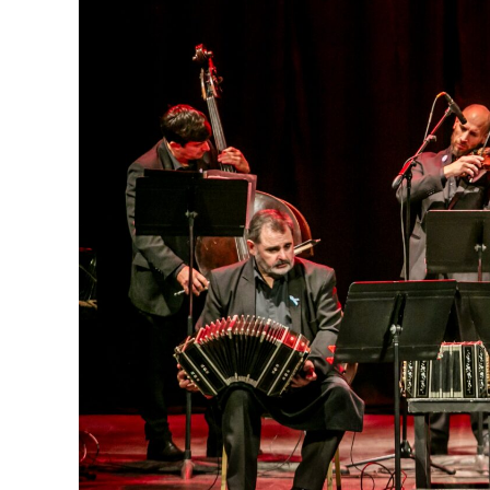
función hay meses de ensayo y un enorme 
público", expresa Emmanuel Marín.
Con más de 20 años de trayectoria, Tango 
Mar 2024 y 2026 como Mejor Espectáculo d
Emmanuel Marín y Lola Gutiérrez Rey obt
de Buenos Aires.
La compañía también llevó su espectáculo 
Indigo, en India, y realizar una gira por E
Cultural como Embajadores Turísticos, ot
distinción Identidades Marplatenses por su
La función del domingo 16 de agosto será 