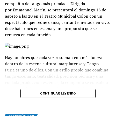
compañía de tango más premiada. Dirigida
por Emmanuel Marín, se presentará el domingo 16 de
agosto a las 20 en el Teatro Municipal Colón con un
espectáculo que reúne danza, cantante invitada en vivo,
doce bailarines en escena y una propuesta que se
renueva en cada función.
Hay nombres que cada vez resuenan con más fuerza
dentro de la escena cultural marplatense y Tango
Furia es uno de ellos. Con un estilo propio que combina
tango escenario, teatralidad, precisión técnica y una
cuidada producción escénica, la compañía se consolidó
como uno de los grandes referentes del género en el
CONTINUAR LEYENDO
país.
La propuesta recorre diferentes universos, desde los
clásicos hasta versiones contemporáneas y electrónicas.