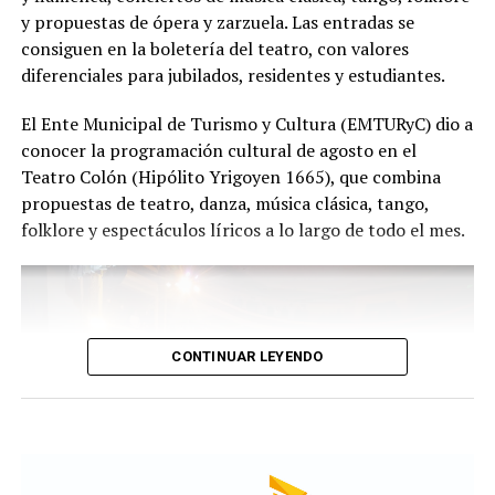
público", expresa Emmanuel Marín.
y propuestas de ópera y zarzuela. Las entradas se
consiguen en la boletería del teatro, con valores
diferenciales para jubilados, residentes y estudiantes.
Con más de 20 años de trayectoria, Tango Furia fue
El Ente Municipal de Turismo y Cultura (EMTURyC) dio a
distinguida con los Premios Estrella de Mar 2024 y
conocer la programación cultural de agosto en el
2026 como Mejor Espectáculo de Danza y con el Premio
Teatro Colón (Hipólito Yrigoyen 1665), que combina
Faro de Oro 2024. Además, Emmanuel Marín y Lola
propuestas de teatro, danza, música clásica, tango,
Gutiérrez Rey obtuvieron el subcampeonato en el
folklore y espectáculos líricos a lo largo de todo el mes.
Mundial de Tango de Buenos Aires.
La compañía también llevó su espectáculo al exterior
tras participar del Festival Mood Indigo, en India, y
realizar una gira por Europa. Además, recibió
CONTINUAR LEYENDO
la Declaración de Interés Cultural como Embajadores
Turísticos, otorgada por el EMTURyC, y la
distinción Identidades Marplatenses por su aporte a la
cultura local.