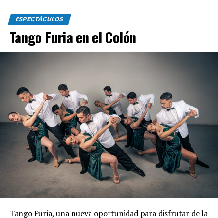
de buffet, con entrada libre, derecho de espectáculo al
ESPECTÁCULOS
sobre. Para mas información o reservas escribir ll what
Tango Furia en el Colón
sapp 2236104302
Tango Furia, una nueva oportunidad para disfrutar de la