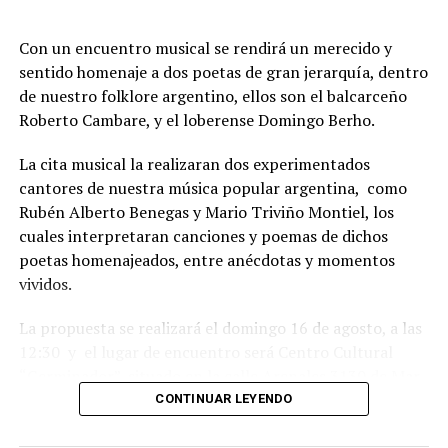
Con un encuentro musical se rendirá un merecido y
sentido homenaje a dos poetas de gran jerarquía, dentro
de nuestro folklore argentino, ellos son el balcarceño
Roberto Cambare, y el loberense Domingo Berho.
La cita musical la realizaran dos experimentados
cantores de nuestra música popular argentina, como
Rubén Alberto Benegas y Mario Triviño Montiel, los
cuales interpretaran canciones y poemas de dichos
poetas homenajeados, entre anécdotas y momentos
vividos.
La propuesta se realizará el domingo 16 de agosto, a las
12:30 y el lugar de encuentro será Centro Cultural
“Germinador”, situado en la calle Arenales 3130 de Mar
del Plata.
CONTINUAR LEYENDO
Habrá danzas nativas y baile familiar, con gran servicio