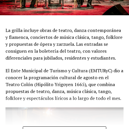
todas las generaciones. Y que quienes ya vivieron una de
nuestras funciones tengan ganas de volver, porque cada
presentación renueva la experiencia. Detrás de cada
función hay meses de ensayo y un enorme trabajo en
La grilla incluye obras de teatro, danza contemporánea
equipo para emocionar y sorprender al
y flamenca, conciertos de música clásica, tango, folklore
público", expresa Emmanuel Marín.
y propuestas de ópera y zarzuela. Las entradas se
consiguen en la boletería del teatro, con valores
diferenciales para jubilados, residentes y estudiantes.
Con más de 20 años de trayectoria, Tango Furia fue
El Ente Municipal de Turismo y Cultura (EMTURyC) dio a
distinguida con los Premios Estrella de Mar 2024 y
conocer la programación cultural de agosto en el
2026 como Mejor Espectáculo de Danza y con el Premio
Teatro Colón (Hipólito Yrigoyen 1665), que combina
Faro de Oro 2024. Además, Emmanuel Marín y Lola
propuestas de teatro, danza, música clásica, tango,
Gutiérrez Rey obtuvieron el subcampeonato en el
folklore y espectáculos líricos a lo largo de todo el mes.
Mundial de Tango de Buenos Aires.
La compañía también llevó su espectáculo al exterior
tras participar del Festival Mood Indigo, en India, y
realizar una gira por Europa. Además, recibió