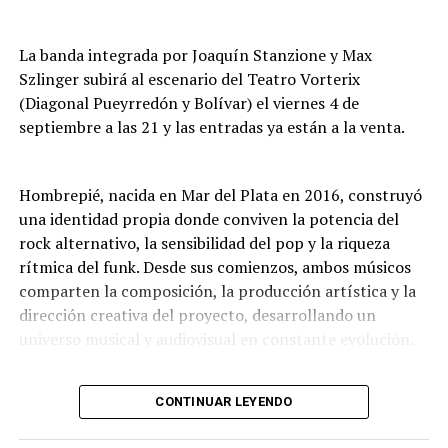
se acercan por primera vez.
La agrupación Luna Cautiva celebra su tercer
La banda integrada por Joaquín Stanzione y Max
aniversario con una noche de folklore que combina
Szlinger subirá al escenario del Teatro Vorterix
música, danza y tradición. La propuesta incluye una
(Diagonal Pueyrredón y Bolívar) el viernes 4 de
fiesta de pañuelos en la que se comparten recuerdos,
septiembre a las 21 y las entradas ya están a la venta.
abrazos y el sentimiento por las danzas nativas. Entrada
general: $16.000. Jubilados, residentes y estudiantes:
$12.000.
Hombrepié, nacida en Mar del Plata en 2016, construyó
una identidad propia donde conviven la potencia del
Viernes 7 a las 20: “Con alma española y algo más”
rock alternativo, la sensibilidad del pop y la riqueza
rítmica del funk. Desde sus comienzos, ambos músicos
Espectáculo de canción, copla española, flamenco y
comparten la composición, la producción artística y la
más, en el que la cantante Mariela Deanes interpreta
dirección creativa del proyecto, desarrollando un
baladas, canciones y coplas del repertorio de grandes
universo musical y audiovisual en constante evolución.
artistas de España, incursiona en el tango argentino y
rinde homenaje al recordado Sandro, con cuadros
Lo que pasaba mientras dormías representa el primer
flamencos de cante y baile y un cierre a toda rumba.
CONTINUAR LEYENDO
trabajo de larga duración de la banda y sintetiza casi una
Participan músicos en vivo y una bailaora, con un total
década de búsqueda artística. En diez canciones, el
de nueve artistas en escena: Horacio Soria (piano y