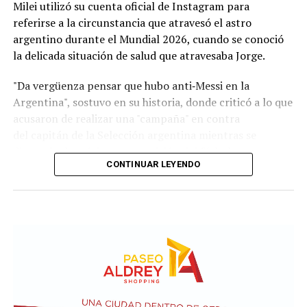
Milei utilizó su cuenta oficial de Instagram para
El relevamiento aporta información sobre los
salarios
referirse a la circunstancia que atravesó el astro
de referencia
en cada país para distintos roles
argentino durante el Mundial 2026, cuando se conoció
laborales:
la delicada situación de salud que atravesaba Jorge.
Operario industrial:
1.500.000 pesos argentinos;
"Da vergüenza pensar que hubo anti‑Messi en la
27.000 pesos uruguayos; y 600.000 pesos
Argentina", sostuvo en su historia, donde criticó a lo que
chilenos.
acusaron de realizar una "campaña" en contra
del capitán de la Selección argentina mientras se
Empleado administrativo:
1.800.000 pesos
disputaba la máxima competición del fútbol.
argentinos; 35.000 pesos uruguayos; y 590.300
CONTINUAR LEYENDO
pesos chilenos.
Programador Junior:
1.800.000 pesos
argentinos; 60.000 pesos uruguayos; y 945.900
pesos chilenos.
Al respecto, el informe aclara que estos valores son de
referencia, dado que las remuneraciones varían según
distintos factores y se encuentran por encima de los
umbrales iniciales. "Dependen de la calificación, del nivel