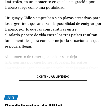
limítrofes, en un momento en que la emigración por
trabajo surge como una posibilidad.
Uruguay y Chile siempre han sido plazas atractivas para
los argentinos que analizan la posibilidad de emigrar por
trabajo, por lo que las comparativas entre
el salario y costo de vida entre los tres países resultan
fundamentales para conocer mejor la situación a la que
se podría llegar.
Al momento de tener que decidir si se deja
la Argentina por cuestiones laborales, los países
limítrofes surgen como una posibilidad: juegan a favor
la cercanía geográfica, el idioma compartido,
CONTINUAR LEYENDO
la estabilidad económica y los indicadores de seguridad
ciudadana.
Además, Uruguay se destaca por la similitud de
PAÍS
costumbres y una política migratoria amigable;