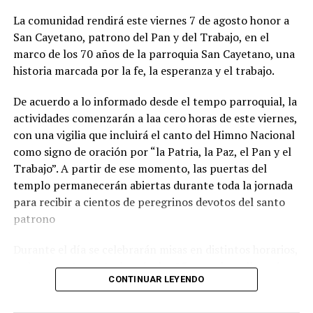
La comunidad rendirá este viernes 7 de agosto honor a
San Cayetano, patrono del Pan y del Trabajo, en el
marco de los 70 años de la parroquia San Cayetano, una
historia marcada por la fe, la esperanza y el trabajo.
De acuerdo a lo informado desde el tempo parroquial, la
actividades comenzarán a laa cero horas de este viernes,
con una vigilia que incluirá el canto del Himno Nacional
como signo de oración por “la Patria, la Paz, el Pan y el
Trabajo”. A partir de ese momento, las puertas del
templo permanecerán abiertas durante toda la jornada
para recibir a cientos de peregrinos devotos del santo
patrono
Durante el día se celebrarán misas en distintos horarios,
y el momento central será a las 15, cuando se llevará
CONTINUAR LEYENDO
adelante la tradicional procesión con la imagen de San
Cayetano por las calles del barrio. La peregrinación será