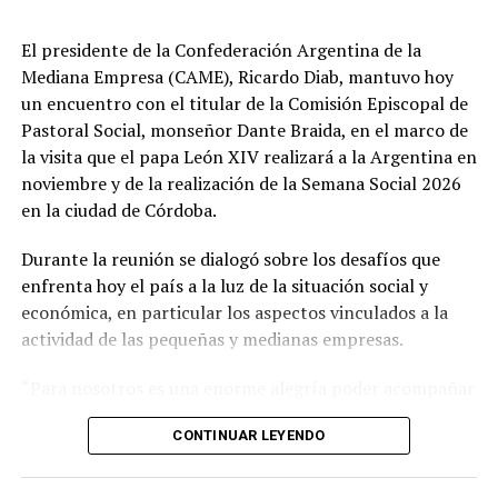
reducir su representación en el país al nivel de
El presidente de la Confederación Argentina de la
encargado de negocios.
Mediana Empresa (CAME), Ricardo Diab, mantuvo hoy
un encuentro con el titular de la Comisión Episcopal de
Pese a que Milei ratificó sus críticas calificando a Lula de
Pastoral Social, monseñor Dante Braida, en el marco de
"corrupto", desde la Cancillería argentina intentan
la visita que el papa León XIV realizará a la Argentina en
preservar la relación institucional. El canciller Pablo
noviembre y de la realización de la Semana Social 2026
Quirno calificó de "lamentable" la decisión de Brasil de
en la ciudad de Córdoba.
bajar el nivel de su representación.
Durante la reunión se dialogó sobre los desafíos que
Quirno afirmó en conferencia de prensa
enfrenta hoy el país a la luz de la situación social y
que Argentina decidió no llevar el conflicto a una
económica, en particular los aspectos vinculados a la
instancia diplomática mayor. El funcionario sostuvo que
actividad de las pequeñas y medianas empresas.
existían otros caminos para preservar el vínculo entre
ambos países socios.
“Para nosotros es una enorme alegría poder acompañar
la visita de Su Santidad”, dijo Diab, al tiempo que
El desarrollo de este ejercicio militar en la costa
CONTINUAR LEYENDO
manifestó que “se trata de una gran ocasión para todos
bonaerense marcará la continuidad de la cooperación
los argentinos y, en especial, para la dirigencia sindical y
técnica entre las fuerzas, más allá del distanciamiento
empresarial del país”.