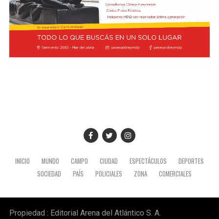
Episcopal de la Pastoral Social, e indicó que miembros
de la entidad pyme de todo el país participarán de la
actividad.
Foto:
Diab, Braida y Taladrid en la visita a la sede de la
Conferencia Episcopal Argentina
INICIO
MUNDO
CAMPO
CIUDAD
ESPECTÁCULOS
DEPORTES
SOCIEDAD
PAÍS
POLICIALES
ZONA
COMERCIALES
Propiedad : Editorial Arena del Atlántico S. A.