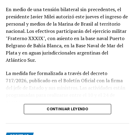
En medio de una tensión bilateral sin precedentes, el
presidente Javier Milei autorizó este jueves el ingreso de
personal y medios de la Marina de Brasil al territorio
nacional. Los efectivos participarán del ejercicio militar
"Fraterno XXXIX", con asiento en la base naval Puerto
Belgrano de Bahía Blanca, en la Base Naval de Mar del
Plata y en aguas jurisdiccionales argentinas del
Atlántico Sur.
La medida fue formalizada a través del decreto
717/2026, publicado en el Boletín Oficial con la firma
del jefe de Estado y sus ministros. Las actividades están
programadas para realizarse entre el 10 y el 24 de
agosto.
CONTINUAR LEYENDO
Este ejercicio combinado se realiza de forma anual desde
1978 y busca incrementar el adiestramiento y la
interoperabilidad en operaciones navales y anfibias.