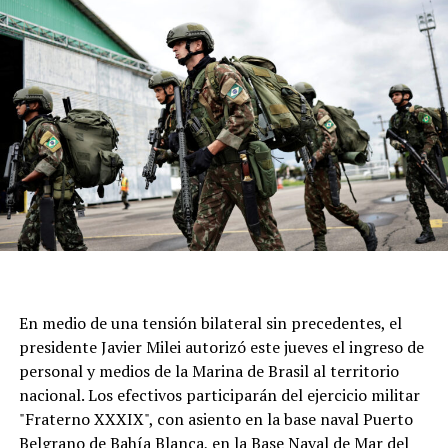
alcanzar la gracia que más necesitamos”, señalaron.
Este 7 de agosto, una vez más, la parroquia ubicada en
calle Moreno al 6700 seá epicentro de cientos de fieles
para acompañar al santo y renovar una tradición que
atraviesa generaciones.
En medio de una tensión bilateral sin precedentes, el
presidente Javier Milei autorizó este jueves el ingreso de
personal y medios de la Marina de Brasil al territorio
nacional. Los efectivos participarán del ejercicio militar
"Fraterno XXXIX", con asiento en la base naval Puerto
Belgrano de Bahía Blanca, en la Base Naval de Mar del