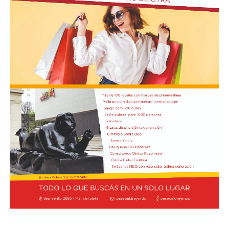
recientemente, “Magnifica Humanitas”.
Braida, por su parte, expresó la necesidad de unir a
todos los sectores sociales detrás un mismo objetivo,
que este año se enmarca bajo el lema “Puentes hacia el
Bien Común”. Además, valoró la predisposición de CAME
en participar de la Semana Social 2026, que tendrá lugar
del 4 al 6 de septiembre en la ciudad de Córdoba, así
como en torno a la próxima visita del Sumo Pontífice.
Por último, el secretario de Hacienda de CAME, Blas
Taladrid, subrayó la importancia de la realización de la
Semana Social, que anualmente convoca la Comisión
Episcopal de la Pastoral Social, e indicó que miembros
de la entidad pyme de todo el país participarán de la
actividad.
Foto:
Diab, Braida y Taladrid en la visita a la sede de la
Conferencia Episcopal Argentina