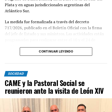
Plata y en aguas jurisdiccionales argentinas del
Atlántico Sur.
La medida fue formalizada a través del decreto
717/2026, publicado en el Boletín Oficial con la firma
del jefe de Estado y sus ministros. Las actividades están
programadas para realizarse entre el 10 y el 24 de
agosto.
CONTINUAR LEYENDO
Este ejercicio combinado se realiza de forma anual desde
1978 y busca incrementar el adiestramiento y la
interoperabilidad en operaciones navales y anfibias.
SOCIEDAD
Según los considerandos del decreto, el fin es
CAME y la Pastoral Social se
estandarizar y simplificar los procesos de planeamiento
reunieron ante la visita de León XIV
entre ambas armadas.
El texto oficial destaca que la participación argentina en
estas maniobras señala su compromiso con la seguridad