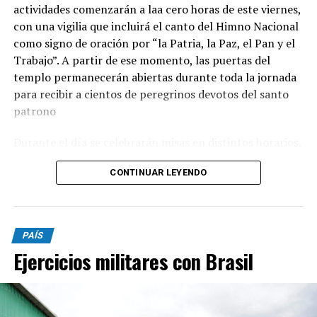
actividades comenzarán a laa cero horas de este viernes,
con una vigilia que incluirá el canto del Himno Nacional
como signo de oración por “la Patria, la Paz, el Pan y el
Trabajo”. A partir de ese momento, las puertas del
templo permanecerán abiertas durante toda la jornada
para recibir a cientos de peregrinos devotos del santo
patrono
Durante el día se celebrarán misas en distintos horarios,
y el momento central será a las 15, cuando se llevará
CONTINUAR LEYENDO
adelante la tradicional procesión con la imagen de San
Cayetano por las calles del barrio. La peregrinación será
presidida por monseñor Ernesto Giobando y finalizará
con la santa misa principal.
PAÍS
Ejercicios militares con Brasil
Desde la parroquia invitaron a toda la comunidad a
participar de la celebración y a acercarse con sus
intenciones y pedidos. “Juntos renovemos la esperanza y
pidamos la intercesión de nuestro Patrono para