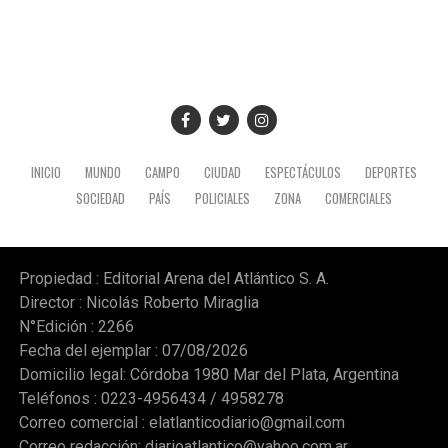
INICIO
MUNDO
CAMPO
CIUDAD
ESPECTÁCULOS
DEPORTES
SOCIEDAD
PAÍS
POLICIALES
ZONA
COMERCIALES
Propiedad : Editorial Arena del Atlántico S. A.
Director : Nicolás Roberto Miraglia
N°Edición : 2266
Fecha del ejemplar : 07/08/2026
Domicilio legal: Córdoba 1980 Mar del Plata, Argentina
Teléfonos : 0223-4956434 / 4958278
Correo comercial :
elatlanticodiario@gmail.com
Correo redacción:
diarioatlantico@yahoo.com.ar