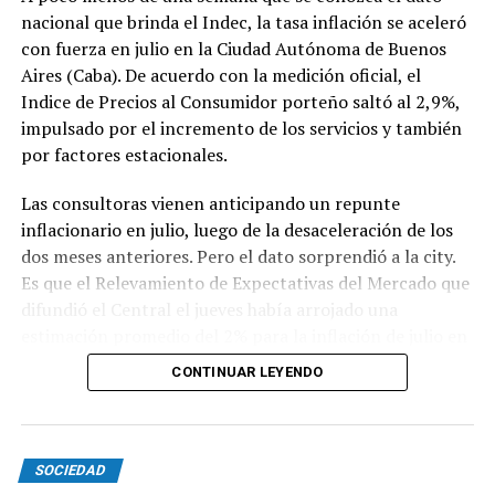
nacional que brinda el Indec, la tasa inflación se aceleró
con fuerza en julio en la Ciudad Autónoma de Buenos
Aires (Caba). De acuerdo con la medición oficial, el
Indice de Precios al Consumidor porteño saltó al 2,9%,
impulsado por el incremento de los servicios y también
por factores estacionales.
Las consultoras vienen anticipando un repunte
inflacionario en julio, luego de la desaceleración de los
dos meses anteriores. Pero el dato sorprendió a la city.
Es que el Relevamiento de Expectativas del Mercado que
difundió el Central el jueves había arrojado una
estimación promedio del 2% para la inflación de julio en
todo el país.
CONTINUAR LEYENDO
El índice de Caba se aceleró en 1,1 punto porcentual ya
que en junio había marcado 1,8%. El 2,9% de julio
SOCIEDAD
exhibió una significativa disparidad entre los bienes y los