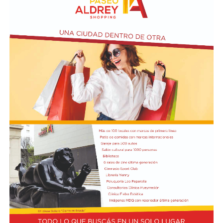
entre ambas armadas.
El texto oficial destaca que la participación argentina en
estas maniobras señala su compromiso con la seguridad
internacional y la estabilidad regional. Asimismo, el
Gobierno busca reforzar su posición como socio
estratégico en el continente americano.
La autorización militar ocurre en un contexto de
fricción diplomática originada por las declaraciones
de Javier Milei hacia su par brasileño, Lula da Silva. Esta
situación derivó en el retiro del embajador brasileño en
Buenos Aires, Julio Bitelli.
Desde el Palacio del Planalto, el canciller Mauro
Vieira calificó los insultos del mandatario argentino
como "graves e inaceptables". Por su parte, Brasil decidió
reducir su representación en el país al nivel de
encargado de negocios.