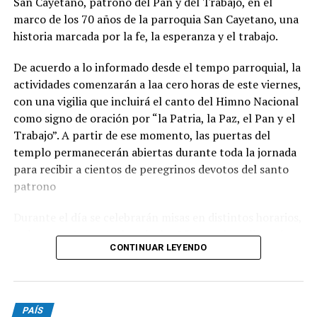
San Cayetano, patrono del Pan y del Trabajo, en el
tarifas de luz.
marco de los 70 años de la parroquia San Cayetano, una
historia marcada por la fe, la esperanza y el trabajo.
De acuerdo a lo informado desde el tempo parroquial, la
actividades comenzarán a laa cero horas de este viernes,
con una vigilia que incluirá el canto del Himno Nacional
como signo de oración por “la Patria, la Paz, el Pan y el
Trabajo”. A partir de ese momento, las puertas del
templo permanecerán abiertas durante toda la jornada
para recibir a cientos de peregrinos devotos del santo
patrono
Durante el día se celebrarán misas en distintos horarios,
y el momento central será a las 15, cuando se llevará
CONTINUAR LEYENDO
adelante la tradicional procesión con la imagen de San
Cayetano por las calles del barrio. La peregrinación será
presidida por monseñor Ernesto Giobando y finalizará
con la santa misa principal.
PAÍS