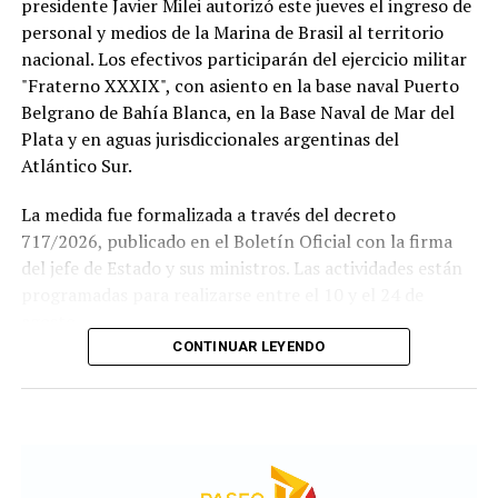
presidente Javier Milei autorizó este jueves el ingreso de
personal y medios de la Marina de Brasil al territorio
nacional. Los efectivos participarán del ejercicio militar
"Fraterno XXXIX", con asiento en la base naval Puerto
Belgrano de Bahía Blanca, en la Base Naval de Mar del
Plata y en aguas jurisdiccionales argentinas del
Atlántico Sur.
La medida fue formalizada a través del decreto
717/2026, publicado en el Boletín Oficial con la firma
del jefe de Estado y sus ministros. Las actividades están
programadas para realizarse entre el 10 y el 24 de
agosto.
CONTINUAR LEYENDO
Este ejercicio combinado se realiza de forma anual desde
1978 y busca incrementar el adiestramiento y la
interoperabilidad en operaciones navales y anfibias.
Según los considerandos del decreto, el fin es
estandarizar y simplificar los procesos de planeamiento