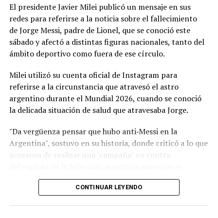
móvil en Argentina es de 376.600 pesos argentinos; del
El presidente Javier Milei publicó un mensaje en sus
otro lado del charco se posiciona en 25.383 pesos
redes para referirse a la noticia sobre el fallecimiento
uruguayos; y en el país trasandino en 555.553 pesos
de Jorge Messi, padre de Lionel, que se conoció este
chilenos.
sábado y afectó a distintas figuras nacionales, tanto del
ámbito deportivo como fuera de ese círculo.
Remuneración por ocupación
Milei utilizó su cuenta oficial de Instagram para
El relevamiento aporta información sobre los
salarios
referirse a la circunstancia que atravesó el astro
de referencia
en cada país para distintos roles
argentino durante el Mundial 2026, cuando se conoció
laborales:
la delicada situación de salud que atravesaba Jorge.
Operario industrial:
1.500.000 pesos argentinos;
"Da vergüenza pensar que hubo anti‑Messi en la
27.000 pesos uruguayos; y 600.000 pesos
Argentina", sostuvo en su historia, donde criticó a lo que
chilenos.
acusaron de realizar una "campaña" en contra
del capitán de la Selección argentina mientras se
Empleado administrativo:
1.800.000 pesos
disputaba la máxima competición del fútbol.
argentinos; 35.000 pesos uruguayos; y 590.300
CONTINUAR LEYENDO
pesos chilenos.
Programador Junior:
1.800.000 pesos