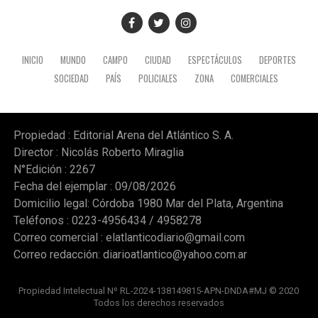
que proyecta una revolución agropecuaria digital basada
en tecnología y datos.
Gentileza radio Mitre
INICIO
MUNDO
CAMPO
CIUDAD
ESPECTÁCULOS
DEPORTES
SOCIEDAD
PAÍS
POLICIALES
ZONA
COMERCIALES
Propiedad : Editorial Arena del Atlántico S. A.
Director : Nicolás Roberto Miraglia
N°Edición : 2267
Fecha del ejemplar : 09/08/2026
Domicilio legal: Córdoba 1980 Mar del Plata, Argentina
Teléfonos : 0223-4956434 / 4958278
Correo comercial :
elatlanticodiario@gmail.com
Correo redacción:
diarioatlantico@yahoo.com.ar
Propiedad Intelectual Nº RL-2024-138149815-APN-DNDA#MJ © 2020
Todos los derechos reservados