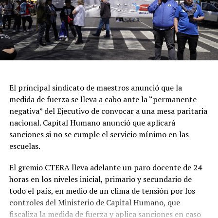
A las 03.51 ingresó un llamado al 911 informando que
habría personas en un balneario donde habría sido la
supuesta entrevista laboral. Tras el arribo del móvil
policial, dos hombres se estaban dando a la fuga, hasta
que fueron detenidos en las inmediaciones del Balneario
Waikiki.
Luego, se realizó un relevamiento en el predio, donde se
El principal sindicato de maestros anunció que la
encontró el cuerpo de la joven, atado con cables y se
medida de fuerza se lleva a cabo ante la “permanente
determinó que ambos sospechosos presentaban lesiones
negativa” del Ejecutivo de convocar a una mesa paritaria
compatibles con una defensa por parte de Mailén.
nacional. Capital Humano anunció que aplicará
sanciones si no se cumple el servicio mínimo en las
Los primeros resultados de la autopsia
escuelas.
El informe preliminar, que fue recibido por la Unidad
Funcional de Instrucción N°7, también reveló que la
El gremio CTERA lleva adelante un paro docente de 24
víctima presentaba golpes en la cara y en ambos brazos,
horas en los niveles inicial, primario y secundario de
además de otros cortes de menor gravedad,
todo el país, en medio de un clima de tensión por los
controles del Ministerio de Capital Humano, que
En esta primera revisión no se detectaron lesiones
fiscaliza la medida de fuerza y aplica sanciones en caso