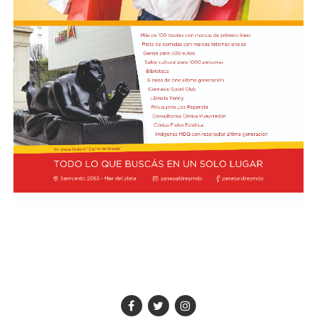
miércoles.
El gremio aseguró que tomó esta nueva medida de
fuerza luego de la “permanente negativa” que presenta
el Gobierno para entablar una mesa de diálogo y encarar
una nueva negociación salarial.
Esta protesta será, en principio, por 24 horas y
coincidirá con la vuelta a clases que tenían previsto la
Ciudad y la Provincia de Buenos Aires, Chaco y Santiago
del Estero, aunque impactará en todo el país y en los
tres niveles: inicial, primaria y secundaria.
Según el comunicado de CTERA y otros sindicatos como
la Unión de Educadores de la Provincia de Córdoba
(UEPC), el paro persigue otros reclamos como el retorno
"inmediato" del Fondo de Incentivo Docente (FONID) y
mayor presupuesto para los establecimientos y