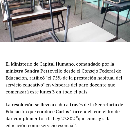
Educación (UTE), Suteba y otros sindicatos del sector, en
la que denunciaron una “grave crisis presupuestaria”,
“falta de diálogo“ por parte del Gobierno y advirtierpm
que la Argentina "se quedará sin maestros".
Desde el gremio encabezado por Sonia Alesso criticaron
además en un comunicado que “mientras se profundiza
el desfinanciamiento del sistema educativo, los salarios
El Ministerio de Capital Humano, comandado por la
docentes continúan perdiendo poder adquisitivo, se
ministra Sandra Pettovello desde el Consejo Federal de
mantiene el incumplimiento en la restitución del FONID
Educación, ratificó “el 75% de la prestación habitual del
y de los fondos nacionales para la educación”.
servicio educativo” en vísperas del paro docente que
El Gobierno, en tanto, fiscaliza a través de las agencias
comenzará este lunes 3 en todo el país.
territoriales el cumplimiento de la cobertura mínima
La resolución se llevó a cabo a través de la Secretaría de
exigida durante el paro y elaborará un informe nacional
Educación que conduce Carlos Torrendel, con el fin de
sobre el nivel de actividad.
dar cumplimiento a la Ley 27.802 “que consagra la
Capital Humano advirtió que si detecta incumplimientos
educación como servicio esencial”.