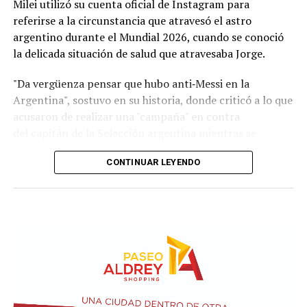
Milei utilizó su cuenta oficial de Instagram para
El relevamiento aporta información sobre los
salarios
referirse a la circunstancia que atravesó el astro
de referencia
en cada país para distintos roles
argentino durante el Mundial 2026, cuando se conoció
laborales:
la delicada situación de salud que atravesaba Jorge.
Operario industrial:
1.500.000 pesos argentinos;
"Da vergüenza pensar que hubo anti‑Messi en la
27.000 pesos uruguayos; y 600.000 pesos
Argentina", sostuvo en su historia, donde criticó a lo que
chilenos.
acusaron de realizar una "campaña" en contra
del capitán de la Selección argentina mientras se
Empleado administrativo:
1.800.000 pesos
disputaba la máxima competición del fútbol.
argentinos; 35.000 pesos uruguayos; y 590.300
CONTINUAR LEYENDO
pesos chilenos.
Programador Junior:
1.800.000 pesos
argentinos; 60.000 pesos uruguayos; y 945.900
pesos chilenos.
Al respecto, el informe aclara que estos valores son de
referencia, dado que las remuneraciones varían según
distintos factores y se encuentran por encima de los
umbrales iniciales. "Dependen de la calificación, del nivel