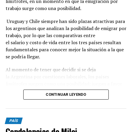
limítrofes, en un momento en que la emigración por
trabajo surge como una posibilidad.
Uruguay y Chile siempre han sido plazas atractivas para
los argentinos que analizan la posibilidad de emigrar por
trabajo, por lo que las comparativas entre
el salario y costo de vida entre los tres países resultan
fundamentales para conocer mejor la situación a la que
se podría llegar.
Al momento de tener que decidir si se deja
la Argentina por cuestiones laborales, los países
limítrofes surgen como una posibilidad: juegan a favor
la cercanía geográfica, el idioma compartido,
CONTINUAR LEYENDO
la estabilidad económica y los indicadores de seguridad
ciudadana.
Además, Uruguay se destaca por la similitud de
PAÍS
costumbres y una política migratoria amigable;
Condolencias de Milei