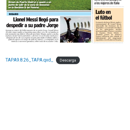
disposición de los actores públicos y privados con un
objetivo concreto: que las decisiones de política
económica estén informadas por la realidad del sector
que genera empleo formal, paga sus obligaciones y
sostiene la actividad comercial de Mar del Pata
."Necesitamos la recomposición el poder adquisitivo y el
consumo interno." concluyó Taladrid
TAPA9.8.26_TAPA.qxd_
Descarga