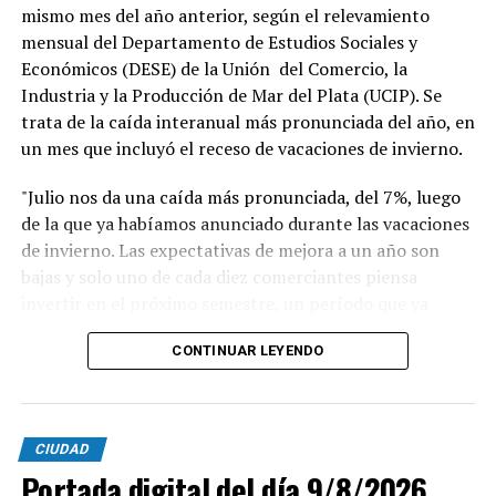
mismo mes del año anterior, según el relevamiento
mensual del Departamento de Estudios Sociales y
Económicos (DESE) de la Unión del Comercio, la
Industria y la Producción de Mar del Plata (UCIP). Se
trata de la caída interanual más pronunciada del año, en
un mes que incluyó el receso de vacaciones de invierno.
"Julio nos da una caída más pronunciada, del 7%, luego
de la que ya habíamos anunciado durante las vacaciones
de invierno. Las expectativas de mejora a un año son
bajas y solo uno de cada diez comerciantes piensa
invertir en el próximo semestre, un período que ya
alcanza al inicio de la temporada de verano", afirmó
CONTINUAR LEYENDO
Blas Taladrid, presidente de UCIP. "El comercio acumula
meses de caída en ventas y en rentabilidad. Solo 15 de
cada 100 comerciantes considera que su rentabilidad es
CIUDAD
buena, y eso frena la inversión y la reinversión", agregó.
Portada digital del día 9/8/2026