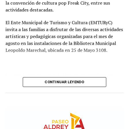
Comisión de Estudio de Ofertas y Adjudicación, que
la convención de cultura pop Freak City, entre sus
tendrá a su cargo la evaluación de las propuestas
actividades destacadas.
presentadas por las empresas interesadas en ejecutar la
obra.
El Ente Municipal de Turismo y Cultura (EMTURyC)
invita a las familias a disfrutar de las diversas actividades
artísticas y pedagógicas organizadas para el mes de
agosto en las instalaciones de la Biblioteca Municipal
Leopoldo Marechal, ubicada en 25 de Mayo 3108.
La agenda comienza con la Muestra de Arte “Sábados
Culturales”, a cargo del grupo Cul Mardel, que se podrá
CONTINUAR LEYENDO
visitar del 3 al 14 de agosto de manera gratuita.
Asimismo, se realizará el Taller de Escritura Expresiva
coordinado por Sandra López Maidana, los miércoles de
10 a 12 en la Biblioteca de Autores Marplatenses,
ubicada en el primer piso del edificio.