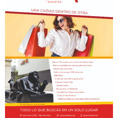
Actividades en el marco del Mes de la Niñez
En relación al Ciclo Mes de la Niñez, este viernes 7 de
agosto a las 17:30 se presentarán “Los cuentos de
Charo” y la narración de poesías populares infantiles a
cargo de María del Rosario Gerez Martínez.
En tanto, el viernes 21 a las 17:30 se desarrollará “El
Cerebro Mágico: construyendo preguntas, respuestas y
circuitos”, a cargo de María Paula Algote. Se trata de un
taller práctico de arte, ciencia y tecnología en el que al
finalizar cada participante se lleva su propia creación
terminada. Es una actividad arancelada (incluye
materiales) destinada a niños a partir de los 6 años.
Los participantes menores de 8 años deberán asistir
acompañados por una persona adulta (menores
asistentes $12.000 y adulto acompañante $5.000). Las
entradas están disponibles en la boletería de lunes a