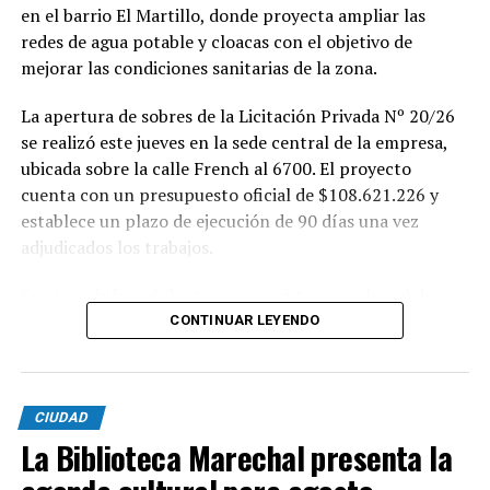
en el barrio El Martillo, donde proyecta ampliar las
redes de agua potable y cloacas con el objetivo de
mejorar las condiciones sanitarias de la zona.
La apertura de sobres de la Licitación Privada Nº 20/26
se realizó este jueves en la sede central de la empresa,
ubicada sobre la calle French al 6700. El proyecto
cuenta con un presupuesto oficial de $108.621.226 y
establece un plazo de ejecución de 90 días una vez
adjudicados los trabajos.
Según se informó, las tareas previstas para la red de
agua potable incluyen la colocación de unos 355 metros
CONTINUAR LEYENDO
de cañerías de PVC, la instalación de válvulas y la
ejecución de 29 conexiones domiciliarias. Los trabajos se
desarrollarán en distintos sectores comprendidos por
CIUDAD
las calles Pehuajó, Sicilia, Génova y Génova Bis.
La Biblioteca Marechal presenta la
En paralelo, la intervención contempla la extensión de