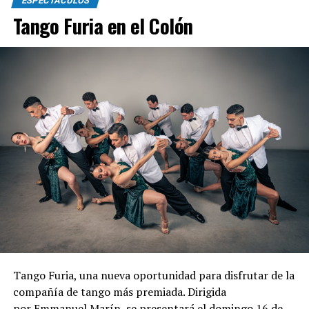
ESPECTÁCULOS
sobre. Para mas información o reservas escribir ll what
Tango Furia en el Colón
sapp 2236104302
Tango Furia, una nueva oportunidad para disfrutar de la
compañía de tango más premiada. Dirigida
por Emmanuel Marín, se presentará el domingo 16 de