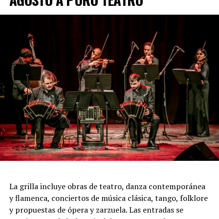
pasión, los encuentros, las despedidas y toda la
intensidad que caracteriza al 2x4.
Incluye más de diez cambios de vestuario, un cuidado
diseño lumínico y escenas donde las diagonales, las
acrobacias, los firuletes y las coreografías
perfectamente sincronizadas convierten cada cuadro en
una demostración de virtuosismo, sensibilidad y trabajo
colectivo.
"Queremos que quienes todavía no conocen Tango
Furia descubran por qué el tango puede emocionar a
todas las generaciones. Y que quienes ya vivieron una de
nuestras funciones tengan ganas de volver, porque cada
presentación renueva la experiencia. Detrás de cada
función hay meses de ensayo y un enorme trabajo en
La grilla incluye obras de teatro, danza contemporánea
equipo para emocionar y sorprender al
y flamenca, conciertos de música clásica, tango, folklore
público", expresa Emmanuel Marín.
y propuestas de ópera y zarzuela. Las entradas se