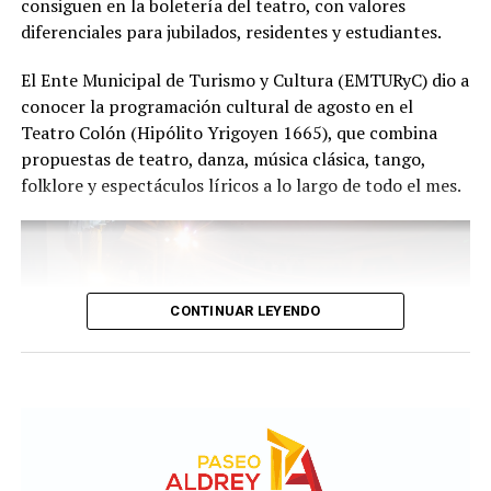
consiguen en la boletería del teatro, con valores
diferenciales para jubilados, residentes y estudiantes.
Con más de 20 años de trayectoria, Tango Furia fue
El Ente Municipal de Turismo y Cultura (EMTURyC) dio a
distinguida con los Premios Estrella de Mar 2024 y
conocer la programación cultural de agosto en el
2026 como Mejor Espectáculo de Danza y con el Premio
Teatro Colón (Hipólito Yrigoyen 1665), que combina
Faro de Oro 2024. Además, Emmanuel Marín y Lola
propuestas de teatro, danza, música clásica, tango,
Gutiérrez Rey obtuvieron el subcampeonato en el
folklore y espectáculos líricos a lo largo de todo el mes.
Mundial de Tango de Buenos Aires.
La compañía también llevó su espectáculo al exterior
tras participar del Festival Mood Indigo, en India, y
realizar una gira por Europa. Además, recibió
CONTINUAR LEYENDO
la Declaración de Interés Cultural como Embajadores
Turísticos, otorgada por el EMTURyC, y la
distinción Identidades Marplatenses por su aporte a la
cultura local.