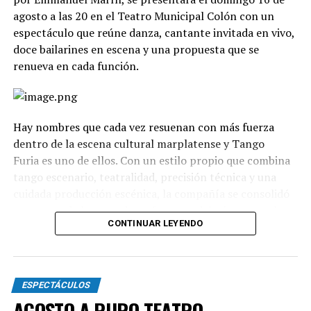
agosto a las 20 en el Teatro Municipal Colón con un
espectáculo que reúne danza, cantante invitada en vivo,
doce bailarines en escena y una propuesta que se
renueva en cada función.
Hay nombres que cada vez resuenan con más fuerza
dentro de la escena cultural marplatense y Tango
Furia es uno de ellos. Con un estilo propio que combina
tango escenario, teatralidad, precisión técnica y una
cuidada producción escénica, la compañía se consolidó
como uno de los grandes referentes del género en el
CONTINUAR LEYENDO
país.
La propuesta recorre diferentes universos, desde los
clásicos hasta versiones contemporáneas y electrónicas.
ESPECTÁCULOS
A través de cuadros grupales, dúos y escenas teatrales,
AGOSTO A PURO TEATRO
el espectáculo transita distintas emociones: el amor, la