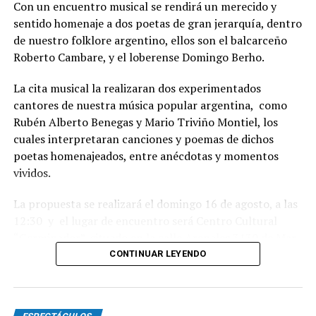
Con un encuentro musical se rendirá un merecido y
sentido homenaje a dos poetas de gran jerarquía, dentro
de nuestro folklore argentino, ellos son el balcarceño
Roberto Cambare, y el loberense Domingo Berho.
La cita musical la realizaran dos experimentados
cantores de nuestra música popular argentina, como
Rubén Alberto Benegas y Mario Triviño Montiel, los
cuales interpretaran canciones y poemas de dichos
poetas homenajeados, entre anécdotas y momentos
vividos.
La propuesta se realizará el domingo 16 de agosto, a las
12:30 y el lugar de encuentro será Centro Cultural
“Germinador”, situado en la calle Arenales 3130 de Mar
del Plata.
CONTINUAR LEYENDO
Habrá danzas nativas y baile familiar, con gran servicio
de buffet, con entrada libre, derecho de espectáculo al