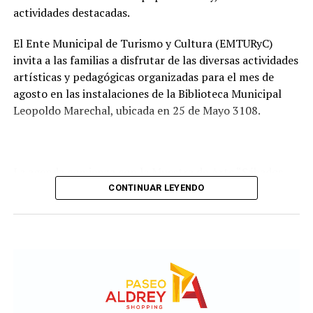
tendrá a su cargo la evaluación de las propuestas
actividades destacadas.
presentadas por las empresas interesadas en ejecutar la
obra.
El Ente Municipal de Turismo y Cultura (EMTURyC)
invita a las familias a disfrutar de las diversas actividades
artísticas y pedagógicas organizadas para el mes de
agosto en las instalaciones de la Biblioteca Municipal
Leopoldo Marechal, ubicada en 25 de Mayo 3108.
La agenda comienza con la Muestra de Arte “Sábados
Culturales”, a cargo del grupo Cul Mardel, que se podrá
CONTINUAR LEYENDO
visitar del 3 al 14 de agosto de manera gratuita.
Asimismo, se realizará el Taller de Escritura Expresiva
coordinado por Sandra López Maidana, los miércoles de
10 a 12 en la Biblioteca de Autores Marplatenses,
ubicada en el primer piso del edificio.