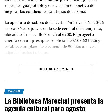
redes de agua potable y cloacas con el objetivo de
mejorar las condiciones sanitarias de la zona.
La apertura de sobres de la Licitación Privada Nº 20/26
se realizó este jueves en la sede central de la empresa,
ubicada sobre la calle French al 6700. El proyecto
cuenta con un presupuesto oficial de $108.621.226 y
establece un plazo de ejecución de 90 días una vez
adjudicados los trabajos.
Según se informó, las tareas previstas para la red de
agua potable incluyen la colocación de unos 355 metros
CONTINUAR LEYENDO
de cañerías de PVC, la instalación de válvulas y la
ejecución de 29 conexiones domiciliarias. Los trabajos se
desarrollarán en distintos sectores comprendidos por
CIUDAD
las calles Pehuajó, Sicilia, Génova y Génova Bis.
La Biblioteca Marechal presenta la
En paralelo, la intervención contempla la extensión de
agenda cultural para agosto
la red cloacal mediante la instalación de 234 metros de