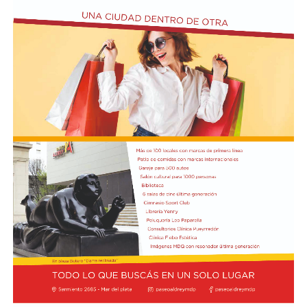
Actividades en el marco del Mes de la Niñez
En relación al Ciclo Mes de la Niñez, este viernes 7 de
agosto a las 17:30 se presentarán “Los cuentos de
Charo” y la narración de poesías populares infantiles a
cargo de María del Rosario Gerez Martínez.
En tanto, el viernes 21 a las 17:30 se desarrollará “El
Cerebro Mágico: construyendo preguntas, respuestas y
circuitos”, a cargo de María Paula Algote. Se trata de un
taller práctico de arte, ciencia y tecnología en el que al
finalizar cada participante se lleva su propia creación
terminada. Es una actividad arancelada (incluye
materiales) destinada a niños a partir de los 6 años.
Los participantes menores de 8 años deberán asistir
acompañados por una persona adulta (menores
asistentes $12.000 y adulto acompañante $5.000). Las
entradas están disponibles en la boletería de lunes a