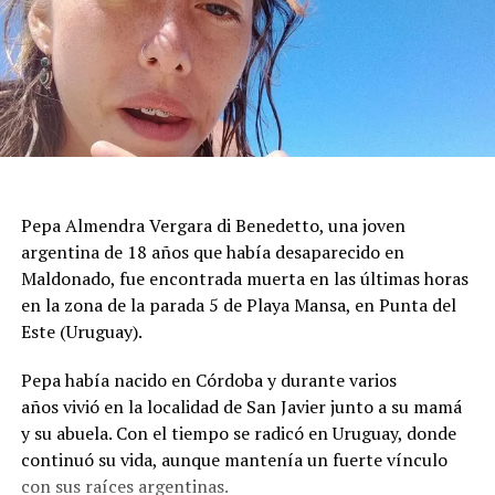
Durante la mañana siguiente, los bomberos
mantuvieron un operativo de inspección para evaluar
grietas, desprendimientos de revestimientos y posibles
riesgos de colapso. Las tareas priorizaron los inmuebles
con daños visibles antes de autorizar el regreso de los
vecinos, mientras se aseguraba que las estructuras no
presentaran peligro inminente para quienes viven en la
Pepa Almendra Vergara di Benedetto, una joven
zona.
argentina de 18 años que había desaparecido en
El ministro de Protección Civil, Nello Musumeci, advirtió
Maldonado, fue encontrada muerta en las últimas horas
sobre la continuidad de la actividad sísmica y señaló que
en la zona de la parada 5 de Playa Mansa, en Punta del
“nuevos eventos de magnitud superior a 3 podrían
Este (Uruguay).
seguir produciéndose”. La declaración dejó en alerta a
Pepa había nacido en Córdoba y durante varios
las autoridades locales, que mantienen el monitoreo
años vivió en la localidad de San Javier junto a su mamá
para detectar réplicas y coordinar asistencia donde haga
y su abuela. Con el tiempo se radicó en Uruguay, donde
falta.
continuó su vida, aunque mantenía un fuerte vínculo
con sus raíces argentinas.