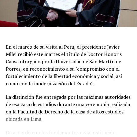
En el marco de su visita al Perú, el presidente Javier
Milei recibió este martes el título de Doctor Honoris
Causa otorgado por la Universidad de San Martín de
Porres, en reconocimiento a su "compromiso con el
fortalecimiento de la libertad económica y social, así
Según la reconstrucción realizada por los
como con la modernización del Estado".
investigadores, Pepa había pasado la noche del lunes en
Maldonado y luego se había ido hacia Punta del Este.
La distinción fue entregada por las máximas autoridades
de esa casa de estudios durante una ceremonia realizada
Un chofer de ómnibus aportó información clave al
en la Facultad de Derecho de la casa de altos estudios
recordar que la había trasladado y permitió a los
ubicada en Lima.
investigadores seguir sus últimos movimientos.
De acuerdo con los fundamentos de la institución
Uno de los momentos que más llamó la atención