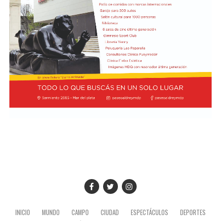
Previamente, Milei participó del acto de juramentación
y toma de mando de la presidenta de Perú, Keiko
Fujimori, realizado en el Congreso de ese país, en el
marco de su visita oficial a Lima.
El presidente viajó acompañado por una comitiva
integrada por el canciller Pablo Quirno y la secretaria
general de la Presidencia, Karina Milei.
La actividad formó parte de la agenda oficial del
mandatario en territorio peruano, donde también
mantuvo encuentros institucionales con autoridades
locales.
INICIO
MUNDO
CAMPO
CIUDAD
ESPECTÁCULOS
DEPORTES