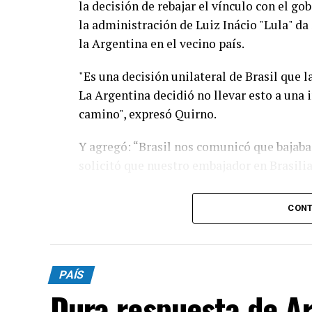
la decisión de rebajar el vínculo con el go
la administración de Luiz Inácio "Lula" da
la Argentina en el vecino país.
"Es una decisión unilateral de Brasil que 
La Argentina decidió no llevar esto a una
camino", expresó Quirno.
Y agregó: “Brasil nos comunicó que bajaba 
solicitó que nuestro embajador en Brasilia
"Lamentable que se quejen de injerencias 
CONT
Brasil visitó, previo a los comicios del añ
domiciliaria y no hubo de nuestra parte ni
del juego", aseveró.
PAÍS
A su vez, el funcionario nacional afirmó qu
Dura respuesta de Ar
no fueron contestados".