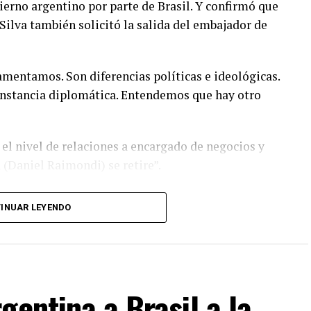
bierno argentino por parte de Brasil. Y confirmó que
 Silva también solicitó la salida del embajador de
lamentamos. Son diferencias políticas e ideológicas.
 instancia diplomática. Entendemos que hay otro
el nivel de relaciones a encargado de negocios y
 (Daniel Raimondi) se retire”.
en procesos electorales cuando el presidente de
INUAR LEYENDO
o pasado, a Cristina Kirchner en su prisión
ngún tipo de problemas ni quejas. Son las reglas
e Lula "ha proferido insultos" a Javier Milei "que
gentina a Brasil a la