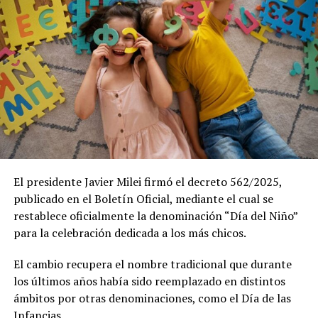
Aérea Argentina”, reconociéndose a la citada escuela
como la primera unidad aérea militar de nuestro país,
mientras que la historia de la Fuerza Aérea quedó
atravesada por distintos episodios de la historia
argentina, entre ellos la Guerra de Malvinas de 1982, en
la que sus pilotos participaron en operaciones contra
las fuerzas británicas.
Durante la celebración se llevó a cabo el Pasaje aéreo de
los F-16 que hará el siguiente recorrido: Obelisco
porteño, aeroparque Jorge Newbery, Costanera Norte y
El presidente Javier Milei firmó el decreto 562/2025,
estadio Monumental de River.
publicado en el Boletín Oficial, mediante el cual se
restablece oficialmente la denominación “Día del Niño”
La Fuerza Aérea había señalado en un flyer que difundió
para la celebración dedicada a los más chicos.
a través de su cuenta oficial de Instagram: “Si te gustan
los aviones, no te los podés perder. Prepará la cámara
El cambio recupera el nombre tradicional que durante
del celular y todas las ganas de escuchar…Rugir los
los últimos años había sido reemplazado en distintos
motores”.
ámbitos por otras denominaciones, como el Día de las
Infancias.