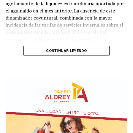
agotamiento de la liquidez extraordinaria aportada por
el aguinaldo en el mes anterior. La ausencia de este
dinamizador coyuntural, combinada con la mayor
incidencia de las tarifas de servicios invernales sobre el
presupuesto familiar, profundizó la cautela del
consumidor y desaceleró el ritmo general de la
actividad.
CONTINUAR LEYENDO
En lo que respecta a la percepción cualitativa sobre el
estado del negocio, el 48,1% de los comerciantes
consultados sostuvo que su nivel de actividad se
mantuvo estable con relación al mismo período del año
anterior, cifra que evidenció un descenso de dos puntos
porcentuales en comparación con el relevamiento del
mes de junio. Esta retracción en la lectura neutral se
tradujo de forma directa en un incremento de las
valoraciones pesimistas, observándose que la
proporción de comercios que definió su escenario
operativo como desfavorable ascendió del 43,1% al