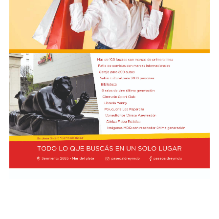
44,5% en el transcurso del último mes.
En cuanto a las proyecciones a doce meses, el 46,3% de
los relevados prevé que su nivel de actividad no
experimentará cambios significativos. Por otro lado, un
42,4% estima un escenario futuro más favorable, lo que
representa un avance de 4,7 puntos porcentuales en la
visión optimista respecto al mes anterior, mientras que
el 11,3% restante aguarda un deterioro en el
desempeño de su negocio. Finalmente, en lo relativo a
las decisiones de financiamiento, el 61,5% de los locales
juzgó que la coyuntura resulta desfavorable para
concretar nuevas inversiones de capital, en tanto que el
14% la consideró oportuna y el 24,5% optó por no fijar
una posición al respecto.
En el desglose por sectores, seis de las siete actividades
relevadas mostraron retrocesos en la comparación
interanual. Los mayores descensos se concentraron en