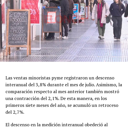
El nombre de la celebración también fue motivo de
debate. En 2020, Gabriel Lerner, entonces secretario
Nacional de Niñez, Adolescencia y Familia, había
planteado reemplazar la expresión “Día del Niño” con el
argumento de promover una mirada que contemplara la
diversidad de la niñez.
Con el nuevo decreto, la gestión de Milei decidió
recuperar formalmente la denominación tradicional,
una decisión que vuelve a poner en discusión el
significado cultural y simbólico de la fecha.
Las ventas minoristas pyme registraron un descenso
interanual del 3,8% durante el mes de julio. Asimismo, la
comparación respecto al mes anterior también mostró
una contracción del 2,1%. De esta manera, en los
primeros siete meses del año, se acumuló un retroceso
del 2,7%.
El descenso en la medición interanual obedeció al