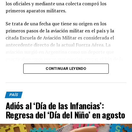
los oficiales y mediante una colecta compró los
primeros aparatos militares.
Se trata de una fecha que tiene su origen en los
primeros pasos de la aviación militar en el país y la
citada Escuela de Aviación Militar es considerada el
antecedente directo de la actual Fuerza Aérea. La
aviación surgió en Argentina como un deporte que
practicaban unos pocos que querían cruzar el Río de la
Plata o la Cordillera de los Andes en globo o en avión.
CONTINUAR LEYENDO
En tanto, la historia comenzó el 10 de agosto de 1912,
cuando el entonces presidente Roque Sáenz Peña firmó
el decreto que creó la Escuela de Aviación Militar en El
PAÍS
Palomar, provincia de Buenos Aires y que fue el primer
Adiós al ‘Día de las Infancias’:
organismo estatal destinado a la enseñanza del vuelo
Regresa del ‘Día del Niño’ en agosto
militar y la primera unidad aérea militar del país.
En 1954 se estableció esta fecha como “Día de la Fuerza