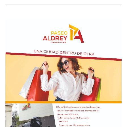
visitar del 3 al 14 de agosto de manera gratuita.
Asimismo, se realizará el Taller de Escritura Expresiva
coordinado por Sandra López Maidana, los miércoles de
10 a 12 en la Biblioteca de Autores Marplatenses,
ubicada en el primer piso del edificio.
Actividades en el marco del Mes de la Niñez
En relación al Ciclo Mes de la Niñez, este viernes 7 de
agosto a las 17:30 se presentarán “Los cuentos de
Charo” y la narración de poesías populares infantiles a
cargo de María del Rosario Gerez Martínez.
En tanto, el viernes 21 a las 17:30 se desarrollará “El
Cerebro Mágico: construyendo preguntas, respuestas y
circuitos”, a cargo de María Paula Algote. Se trata de un
taller práctico de arte, ciencia y tecnología en el que al
finalizar cada participante se lleva su propia creación
terminada. Es una actividad arancelada (incluye