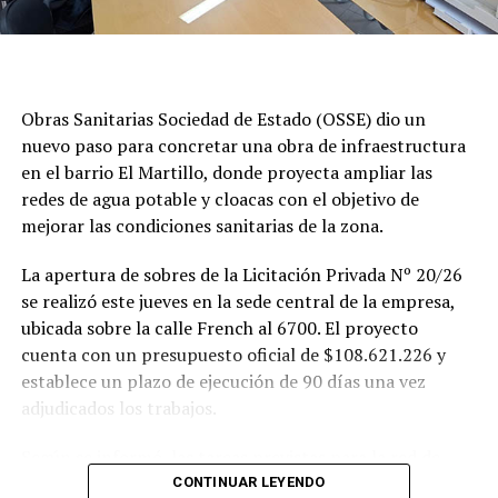
Obras Sanitarias Sociedad de Estado (OSSE) dio un
nuevo paso para concretar una obra de infraestructura
en el barrio El Martillo, donde proyecta ampliar las
redes de agua potable y cloacas con el objetivo de
mejorar las condiciones sanitarias de la zona.
La apertura de sobres de la Licitación Privada Nº 20/26
se realizó este jueves en la sede central de la empresa,
ubicada sobre la calle French al 6700. El proyecto
cuenta con un presupuesto oficial de $108.621.226 y
establece un plazo de ejecución de 90 días una vez
adjudicados los trabajos.
Según se informó, las tareas previstas para la red de
agua potable incluyen la colocación de unos 355 metros
CONTINUAR LEYENDO