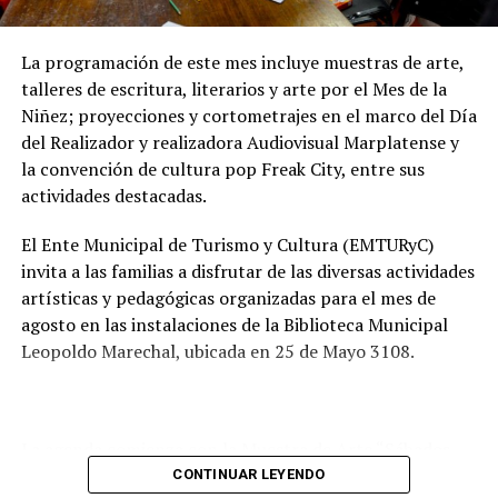
preservar las napas de agua subterránea, además de
mejorar las condiciones de higiene y salubridad para los
vecinos.
La programación de este mes incluye muestras de arte,
talleres de escritura, literarios y arte por el Mes de la
Tras la apertura de sobres, el expediente continuará su
Niñez; proyecciones y cortometrajes en el marco del Día
recorrido administrativo con la intervención de la
del Realizador y realizadora Audiovisual Marplatense y
Comisión de Estudio de Ofertas y Adjudicación, que
la convención de cultura pop Freak City, entre sus
tendrá a su cargo la evaluación de las propuestas
actividades destacadas.
presentadas por las empresas interesadas en ejecutar la
obra.
El Ente Municipal de Turismo y Cultura (EMTURyC)
invita a las familias a disfrutar de las diversas actividades
artísticas y pedagógicas organizadas para el mes de
agosto en las instalaciones de la Biblioteca Municipal
Leopoldo Marechal, ubicada en 25 de Mayo 3108.
La agenda comienza con la Muestra de Arte “Sábados
Culturales”, a cargo del grupo Cul Mardel, que se podrá
CONTINUAR LEYENDO