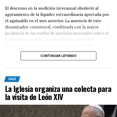
El descenso en la medición interanual obedeció al
agotamiento de la liquidez extraordinaria aportada por
el aguinaldo en el mes anterior. La ausencia de este
dinamizador coyuntural, combinada con la mayor
incidencia de las tarifas de servicios invernales sobre el
presupuesto familiar, profundizó la cautela del
consumidor y desaceleró el ritmo general de la
actividad.
CONTINUAR LEYENDO
En lo que respecta a la percepción cualitativa sobre el
estado del negocio, el 48,1% de los comerciantes
consultados sostuvo que su nivel de actividad se
PAÍS
mantuvo estable con relación al mismo período del año
La Iglesia organiza una colecta para
anterior, cifra que evidenció un descenso de dos puntos
la visita de León XIV
porcentuales en comparación con el relevamiento del
mes de junio. Esta retracción en la lectura neutral se
tradujo de forma directa en un incremento de las
valoraciones pesimistas, observándose que la