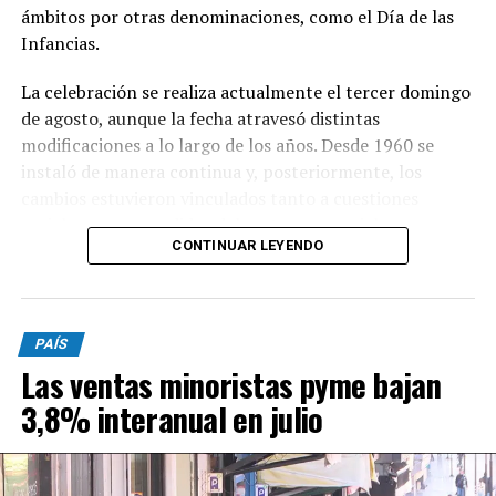
ámbitos por otras denominaciones, como el Día de las
Infancias.
La celebración se realiza actualmente el tercer domingo
de agosto, aunque la fecha atravesó distintas
modificaciones a lo largo de los años. Desde 1960 se
instaló de manera continua y, posteriormente, los
cambios estuvieron vinculados tanto a cuestiones
sociales como a pedidos del sector comercial,
CONTINUAR LEYENDO
particularmente de la Cámara del Juguete, que buscaba
favorecer las ventas.
PAÍS
En 2011, la celebración debió trasladarse al 21 de agosto
Las ventas minoristas pyme bajan
debido a la coincidencia con las PASO previstas para el
domingo 14. Dos años más tarde, en 2013, quedó
3,8% interanual en julio
establecido el tercer domingo de agosto como fecha fija,
con el objetivo de evitar coincidencias con jornadas
electorales y brindar mayor previsibilidad a las familias y