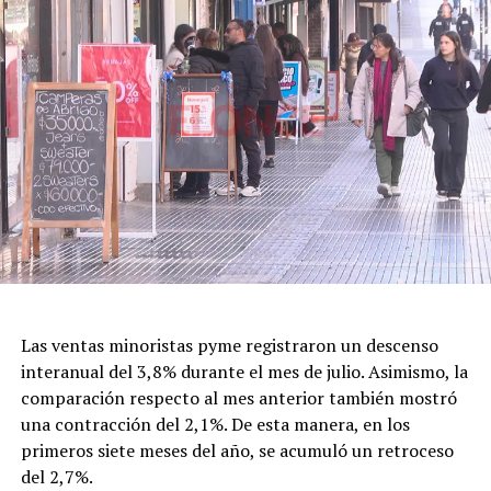
los comercios.
El nombre de la celebración también fue motivo de
debate. En 2020, Gabriel Lerner, entonces secretario
Nacional de Niñez, Adolescencia y Familia, había
planteado reemplazar la expresión “Día del Niño” con el
argumento de promover una mirada que contemplara la
diversidad de la niñez.
Con el nuevo decreto, la gestión de Milei decidió
recuperar formalmente la denominación tradicional,
una decisión que vuelve a poner en discusión el
significado cultural y simbólico de la fecha.
Las ventas minoristas pyme registraron un descenso
interanual del 3,8% durante el mes de julio. Asimismo, la
comparación respecto al mes anterior también mostró
una contracción del 2,1%. De esta manera, en los
primeros siete meses del año, se acumuló un retroceso
del 2,7%.