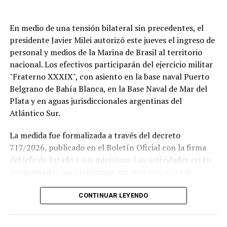
En medio de una tensión bilateral sin precedentes, el
presidente Javier Milei autorizó este jueves el ingreso de
personal y medios de la Marina de Brasil al territorio
nacional. Los efectivos participarán del ejercicio militar
"Fraterno XXXIX", con asiento en la base naval Puerto
Belgrano de Bahía Blanca, en la Base Naval de Mar del
Plata y en aguas jurisdiccionales argentinas del
Atlántico Sur.
La medida fue formalizada a través del decreto
717/2026, publicado en el Boletín Oficial con la firma
del jefe de Estado y sus ministros. Las actividades están
Si se concreta, la visita del Sumo Pontífice sería un
programadas para realizarse entre el 10 y el 24 de
hecho histórico tanto para la institución como para el
agosto.
fútbol argentino.
CONTINUAR LEYENDO
Este ejercicio combinado se realiza de forma anual desde
El Papa llegará a la Argentina en noviembre, en el
1978 y busca incrementar el adiestramiento y la
marco de una gira que también incluye Uruguay y Perú,