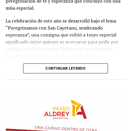
peregrinación de fe y esperanza que concluyó con una
misa especial.
La celebración de este año se desarrolló bajo el lema
“Peregrinamos con San Cayetano, sembrando
esperanza”, una consigna que volvió a tener especial
significado entre quienes se acercaron para pedir por
trabajo, salud y bienestar. Desde muy temprano las
puertas de la capilla permanecieron abiertas.
La imagen del santo salió del santuario de Moreno al
CONTINUAR LEYENDO
6700 y fue acompañada por una multitud que recorrió
las calles del barrio. Grandes, jóvenes y niños y fieles se
sumaron al recorrido con banderas, espigas y distintas
expresiones de fe.
En paralelo, distintos gremios y organizaciones sociales
se sumaron bajo las consignas de paz, pan, tierra, techo
y trabajo, para visibilizar la situación de trabajadores y
desocupados.