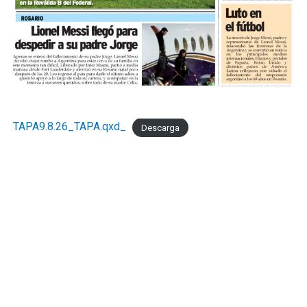
TAPA9.8.26_TAPA.qxd_
Descarga