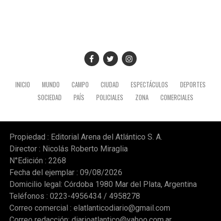
INICIO
MUNDO
CAMPO
CIUDAD
ESPECTÁCULOS
DEPORTES
SOCIEDAD
PAÍS
POLICIALES
ZONA
COMERCIALES
Propiedad : Editorial Arena del Atlántico S. A.
Director : Nicolás Roberto Miraglia
N°Edición : 2268
Fecha del ejemplar : 09/08/2026
Domicilio legal: Córdoba 1980 Mar del Plata, Argentina
Teléfonos : 0223-4956434 / 4958278
Correo comercial :
elatlanticodiario@gmail.com
Correo redacción:
diarioatlantico@yahoo.com.ar