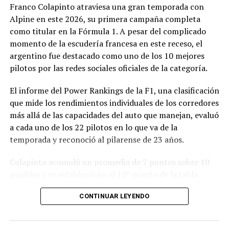
Franco Colapinto atraviesa una gran temporada con
modificación vinculada a la composición societaria de la
Alpine en este 2026, su primera campaña completa
empresa que obtuvo la concesión.
como titular en la Fórmula 1. A pesar del complicado
momento de la escudería francesa en este receso, el
La novedad se conoce mientras la concesión del Minella
argentino fue destacado como uno de los 10 mejores
continúa envuelta en una delicadísima situación
pilotos por las redes sociales oficiales de la categoría.
jurídica. El proceso mediante el cual Minella Stadium
resultó adjudicataria es objeto de una investigación que
El informe del Power Rankings de la F1, una clasificación
busca determinar si existieron irregularidades en la
que mide los rendimientos individuales de los corredores
licitación impulsada por el Municipio.
más allá de las capacidades del auto que manejan, evaluó
a cada uno de los 22 pilotos en lo que va de la
La causa, que avanza en la Justicia, derivó en
temporada y reconoció al pilarense de 23 años.
cuestionamientos de distintos sectores políticos y en
presentaciones impulsadas por organizaciones civiles,
Colapinto acumuló un promedio de 7 puntos sobre 10
que pusieron bajo la lupa tanto el proceso licitatorio
posibles y se estableció en el 10º puesto de la tabla
como los movimientos societarios relacionados con la
general, igualado en puntaje con el francés Isack Hadjar,
firma concesionaria.
CONTINUAR LEYENDO
que logró estabilidad con la compleja segunda butaca de
Red Bull.
En ese contexto, el pedido para transferir la mayor
parte de las acciones de la empresa abre un nuevo