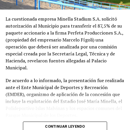
La cuestionada empresa Minella Stadium S.A. solicitó
autorización al Municipio para transferir el 87,5% de su
paquete accionario a la firma Perfeta Producciones S.A.,
(propiedad del empresario Marcelo Fígoli) una
operación que deberá ser analizada por una comisión
especial creada por la Secretaría Legal, Técnica y de
Hacienda, revelaron fuentes allegadas al Palacio
Municipal.
De acuerdo a lo informado, la presentación fue realizada
ante el Ente Municipal de Deportes y Recreación
(EMDER), organizmo de aplicación de la concesión que
incluye la explotación del Estadio José María Minella, el
Polideportivo Islas Malvinas y los espacios comunes del
Parque Municipal de los Deportes.
CONTINUAR LEYENDO
A tal efecto, el secretario Legal, Técnico y de