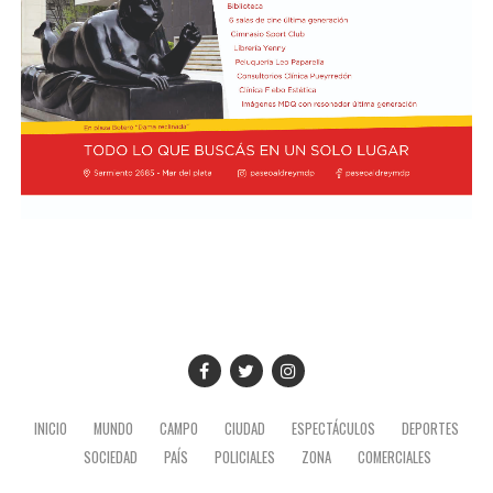
Por último, el secretario de Hacienda de CAME, Blas
Taladrid, subrayó la importancia de la realización de la
Semana Social, que anualmente convoca la Comisión
Episcopal de la Pastoral Social, e indicó que miembros
de la entidad pyme de todo el país participarán de la
actividad.
Foto:
Diab, Braida y Taladrid en la visita a la sede de la
Conferencia Episcopal Argentina
INICIO
MUNDO
CAMPO
CIUDAD
ESPECTÁCULOS
DEPORTES
SOCIEDAD
PAÍS
POLICIALES
ZONA
COMERCIALES