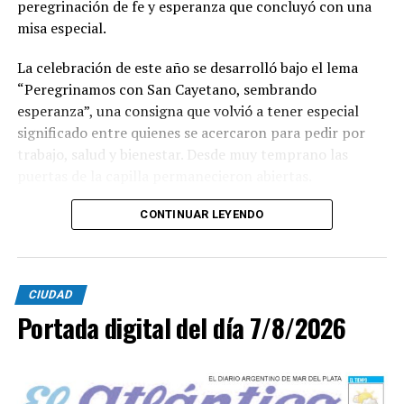
peregrinación de fe y esperanza que concluyó con una
misa especial.
La celebración de este año se desarrolló bajo el lema
“Peregrinamos con San Cayetano, sembrando
esperanza”, una consigna que volvió a tener especial
significado entre quienes se acercaron para pedir por
trabajo, salud y bienestar. Desde muy temprano las
puertas de la capilla permanecieron abiertas.
La imagen del santo salió del santuario de Moreno al
CONTINUAR LEYENDO
6700 y fue acompañada por una multitud que recorrió
las calles del barrio. Grandes, jóvenes y niños y fieles se
sumaron al recorrido con banderas, espigas y distintas
CIUDAD
expresiones de fe.
Portada digital del día 7/8/2026
En paralelo, distintos gremios y organizaciones sociales
se sumaron bajo las consignas de paz, pan, tierra, techo
y trabajo, para visibilizar la situación de trabajadores y