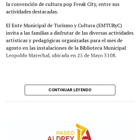
Comisión de Estudio de Ofertas y Adjudicación, que
la convención de cultura pop Freak City, entre sus
tendrá a su cargo la evaluación de las propuestas
actividades destacadas.
presentadas por las empresas interesadas en ejecutar la
obra.
El Ente Municipal de Turismo y Cultura (EMTURyC)
invita a las familias a disfrutar de las diversas actividades
artísticas y pedagógicas organizadas para el mes de
agosto en las instalaciones de la Biblioteca Municipal
Leopoldo Marechal, ubicada en 25 de Mayo 3108.
La agenda comienza con la Muestra de Arte “Sábados
Culturales”, a cargo del grupo Cul Mardel, que se podrá
CONTINUAR LEYENDO
visitar del 3 al 14 de agosto de manera gratuita.
Asimismo, se realizará el Taller de Escritura Expresiva
coordinado por Sandra López Maidana, los miércoles de
10 a 12 en la Biblioteca de Autores Marplatenses,
ubicada en el primer piso del edificio.