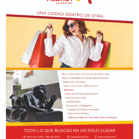
Actividades en el marco del Mes de la Niñez
En relación al Ciclo Mes de la Niñez, este viernes 7 de
agosto a las 17:30 se presentarán “Los cuentos de
Charo” y la narración de poesías populares infantiles a
cargo de María del Rosario Gerez Martínez.
En tanto, el viernes 21 a las 17:30 se desarrollará “El
Cerebro Mágico: construyendo preguntas, respuestas y
circuitos”, a cargo de María Paula Algote. Se trata de un
taller práctico de arte, ciencia y tecnología en el que al
finalizar cada participante se lleva su propia creación
terminada. Es una actividad arancelada (incluye
materiales) destinada a niños a partir de los 6 años.
Los participantes menores de 8 años deberán asistir
acompañados por una persona adulta (menores
asistentes $12.000 y adulto acompañante $5.000). Las
entradas están disponibles en la boletería de lunes a