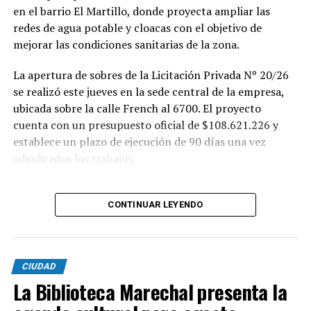
en el barrio El Martillo, donde proyecta ampliar las
redes de agua potable y cloacas con el objetivo de
mejorar las condiciones sanitarias de la zona.
La apertura de sobres de la Licitación Privada Nº 20/26
se realizó este jueves en la sede central de la empresa,
ubicada sobre la calle French al 6700. El proyecto
cuenta con un presupuesto oficial de $108.621.226 y
establece un plazo de ejecución de 90 días una vez
adjudicados los trabajos.
Según se informó, las tareas previstas para la red de
agua potable incluyen la colocación de unos 355 metros
CONTINUAR LEYENDO
de cañerías de PVC, la instalación de válvulas y la
ejecución de 29 conexiones domiciliarias. Los trabajos se
desarrollarán en distintos sectores comprendidos por
CIUDAD
las calles Pehuajó, Sicilia, Génova y Génova Bis.
La Biblioteca Marechal presenta la
En paralelo, la intervención contempla la extensión de