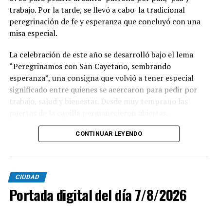
trabajo. Por la tarde, se llevó a cabo la tradicional
peregrinación de fe y esperanza que concluyó con una
misa especial.
La celebración de este año se desarrolló bajo el lema
“Peregrinamos con San Cayetano, sembrando
esperanza”, una consigna que volvió a tener especial
significado entre quienes se acercaron para pedir por
trabajo, salud y bienestar. Desde muy temprano las
puertas de la capilla permanecieron abiertas.
La imagen del santo salió del santuario de Moreno al
CONTINUAR LEYENDO
6700 y fue acompañada por una multitud que recorrió
las calles del barrio. Grandes, jóvenes y niños y fieles se
sumaron al recorrido con banderas, espigas y distintas
CIUDAD
expresiones de fe.
Portada digital del día 7/8/2026
En paralelo, distintos gremios y organizaciones sociales
se sumaron bajo las consignas de paz, pan, tierra, techo