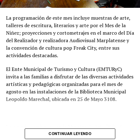
preservar las napas de agua subterránea, además de
mejorar las condiciones de higiene y salubridad para los
vecinos.
La programación de este mes incluye muestras de arte,
talleres de escritura, literarios y arte por el Mes de la
Tras la apertura de sobres, el expediente continuará su
Niñez; proyecciones y cortometrajes en el marco del Día
recorrido administrativo con la intervención de la
del Realizador y realizadora Audiovisual Marplatense y
Comisión de Estudio de Ofertas y Adjudicación, que
la convención de cultura pop Freak City, entre sus
tendrá a su cargo la evaluación de las propuestas
actividades destacadas.
presentadas por las empresas interesadas en ejecutar la
obra.
El Ente Municipal de Turismo y Cultura (EMTURyC)
invita a las familias a disfrutar de las diversas actividades
artísticas y pedagógicas organizadas para el mes de
agosto en las instalaciones de la Biblioteca Municipal
Leopoldo Marechal, ubicada en 25 de Mayo 3108.
La agenda comienza con la Muestra de Arte “Sábados
Culturales”, a cargo del grupo Cul Mardel, que se podrá
CONTINUAR LEYENDO