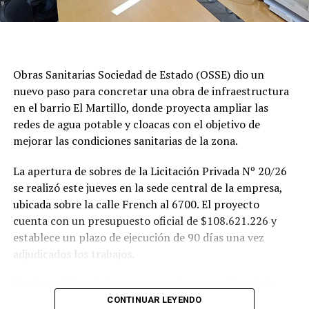
Obras Sanitarias Sociedad de Estado (OSSE) dio un
nuevo paso para concretar una obra de infraestructura
en el barrio El Martillo, donde proyecta ampliar las
redes de agua potable y cloacas con el objetivo de
mejorar las condiciones sanitarias de la zona.
La apertura de sobres de la Licitación Privada Nº 20/26
se realizó este jueves en la sede central de la empresa,
ubicada sobre la calle French al 6700. El proyecto
cuenta con un presupuesto oficial de $108.621.226 y
establece un plazo de ejecución de 90 días una vez
adjudicados los trabajos.
Según se informó, las tareas previstas para la red de
agua potable incluyen la colocación de unos 355 metros
CONTINUAR LEYENDO