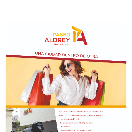
visitar del 3 al 14 de agosto de manera gratuita.
Asimismo, se realizará el Taller de Escritura Expresiva
coordinado por Sandra López Maidana, los miércoles de
10 a 12 en la Biblioteca de Autores Marplatenses,
ubicada en el primer piso del edificio.
Actividades en el marco del Mes de la Niñez
En relación al Ciclo Mes de la Niñez, este viernes 7 de
agosto a las 17:30 se presentarán “Los cuentos de
Charo” y la narración de poesías populares infantiles a
cargo de María del Rosario Gerez Martínez.
En tanto, el viernes 21 a las 17:30 se desarrollará “El
Cerebro Mágico: construyendo preguntas, respuestas y
circuitos”, a cargo de María Paula Algote. Se trata de un
taller práctico de arte, ciencia y tecnología en el que al
finalizar cada participante se lleva su propia creación
terminada. Es una actividad arancelada (incluye