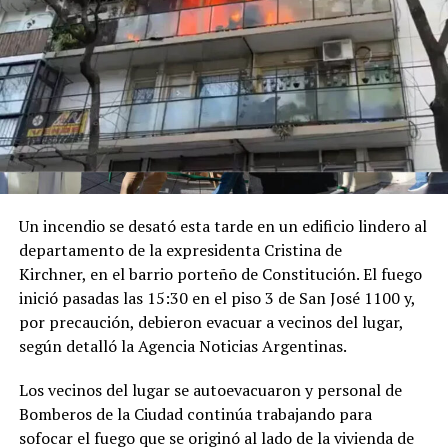
Santiago de Cali, en la sede de la Cámara de Comercio de
Cali.
Luego tuvo lugar el encuentro de Milei con el Rey de
España, del que participaron Karina Milei y Quirno. "Su
Majestad, que placer verlo", lo saludó el mandatario
argentino en las imágenes que difundió Presidencia.
Por último, a las 17 horas de Argentina, participó de la
Un incendio se desató esta tarde en un edificio lindero al
ceremonia de juramentación y toma de posesión del
departamento de la expresidenta Cristina de
presidente colombiano electo.
Kirchner, en el barrio porteño de Constitución. El fuego
inició pasadas las 15:30 en el piso 3 de San José 1100 y,
Finalmente, a la madrugada de la Argentina, partía el
por precaución, debieron evacuar a vecinos del lugar,
vuelo presidencial desde Santiago de Cali con destino a
según detalló la Agencia Noticias Argentinas.
Buenos Aires.
Los vecinos del lugar se autoevacuaron y personal de
Bomberos de la Ciudad continúa trabajando para
sofocar el fuego que se originó al lado de la vivienda de