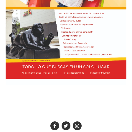
de cuatro convenios: Acuerdo de Servicios Aéreos, para
potenciar la conectividad y el turismo; tratado de
Extradición, destinado a consolidar la cooperación en
materia de justicia; acuerdo de Cooperación para el Uso
Pacífico de la Energía Nuclear; y la declaración
Conjunta sobre Pesca Ilegal, No Declarada y No
Reglamentada (INDNR), enfocada en la protección y
soberanía de los recursos marinos, informó NA.
El canciller argentino Pablo Quirno y el ministro de
Defensa Nacional de Ecuador, Gian Carlo Loffredo,
también rubricaron el Acuerdo de Cooperación
en Ciberdefensa, para coordinar la respuesta conjunta
ante amenazas digitales.
No fue la única actividad de Milei en Quito, porque una
hora más tarde se reunió con los representantes de
las cámaras automotrices argentinas en el Ecuador.