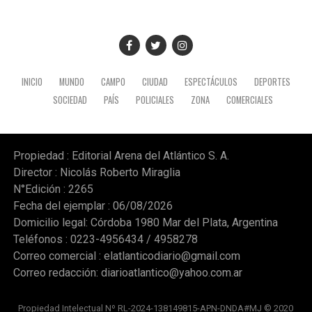
expropiación. (Ámbito)
INICIO
MUNDO
CAMPO
CIUDAD
ESPECTÁCULOS
DEPORTES
SOCIEDAD
PAÍS
POLICIALES
ZONA
COMERCIALES
Propiedad : Editorial Arena del Atlántico S. A.
Director : Nicolás Roberto Miraglia
N°Edición : 2265
Fecha del ejemplar : 06/08/2026
Domicilio legal: Córdoba 1980 Mar del Plata, Argentina
Teléfonos : 0223-4956434 / 4958278
Correo comercial :
elatlanticodiario@gmail.com
Correo redacción:
diarioatlantico@yahoo.com.ar
Propiedad Intelectual Nº RL-2024-138149815-APN-DNDA#MJ © 2020