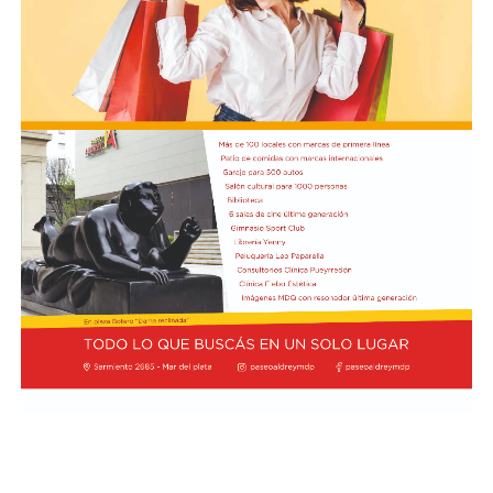
inauguración de una Unidad Táctica de Operaciones
Inmediatas (UTOI).
Luego se refirió al viaje que hizo Georgieva a Vaca
Muerta junto al ministro Luis Caputo y al CEO y
presidente de YPF, Horacio Marin. "Le quiero recordar a
la directora del FMI que ese petróleo que fue a ver es del
pueblo argentino, es nuestro petróleo, es argentino",
dijo y agregó: "Tendría que usarse para el desarrollo
nacional, para la industria nacional, para que lo puedan
comprar y adquirir a un precio posible de los costos
nacionales".
Además, el gobernador se refirió a la importancia del
yacimiento patagónico y recordó también que el
crecimiento del sector energético es posible gracias a la
recuperación de YPF durante los mandatos de Cristina
Fernández de Kirchner, gestión de la que fue parte y en
la que tuvo un rol destacado durante el proceso de