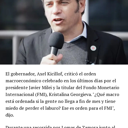
diplomático de Brasil al embajador de Trump, Daniel
“Danny” Perez. Brasil alude a amenazas de injerencia,
como así también lo está haciendo con la Argentina con
ese país.
En este contexto, hay malestar en la Argentina porque
entienden que la visita de Lula, el año pasado a la
expresidenta Cristina Kirchner en su prisión
domiciliaria, previo a las elecciones legislativas, sumado
a las declaraciones del ministro de Hacienda de Brasil,
Dario Durigan, que trató de “payaso” a Milei, también
El gobernador, Axel Kicillof, criticó el orden
pueden ser calificadas como una injerencia externa en la
macroeconómico celebrado en los últimos días por el
política doméstica. (TN)
presidente Javier Milei y la titular del Fondo Monetario
Internacional (FMI), Kristalina Georgieva. "¿Qué macro
está ordenada si la gente no llega a fin de mes y tiene
miedo de perder el laburo? Ese es orden para el FMI",
dijo.
Durante una recorrida por Lomas de Zamora junto al