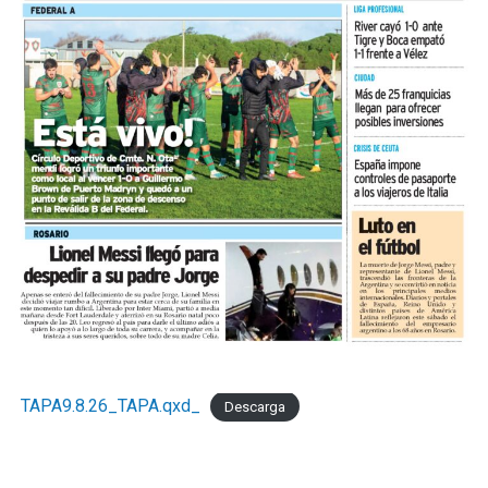
Comparado con junio, el mes registró una variación
positiva del 1,2%, una lectura de corto plazo influida
por la estacionalidad del receso invernal que no
modifica el diagnóstico de fondo. UCIP monitorea
mensualmente la actividad del comercio minorista
marplatense a través del DESE y pone estos resultados a
disposición de los actores públicos y privados con un
objetivo concreto: que las decisiones de política
económica estén informadas por la realidad del sector
que genera empleo formal, paga sus obligaciones y
sostiene la actividad comercial de Mar del Pata
."Necesitamos la recomposición el poder adquisitivo y el
consumo interno." concluyó Taladrid
TAPA9.8.26_TAPA.qxd_
Descarga