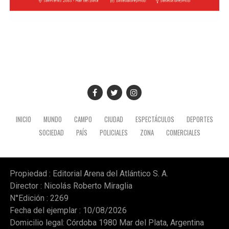
INICIO
MUNDO
CAMPO
CIUDAD
ESPECTÁCULOS
DEPORTES
SOCIEDAD
PAÍS
POLICIALES
ZONA
COMERCIALES
Propiedad : Editorial Arena del Atlántico S. A.
Director : Nicolás Roberto Miraglia
N°Edición : 2269
Fecha del ejemplar : 10/08/2026
Domicilio legal: Córdoba 1980 Mar del Plata, Argentina