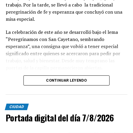
trabajo. Por la tarde, se llevó a cabo la tradicional
peregrinación de fe y esperanza que concluyó con una
misa especial.
La celebración de este año se desarrolló bajo el lema
“Peregrinamos con San Cayetano, sembrando
esperanza”, una consigna que volvió a tener especial
significado entre quienes se acercaron para pedir por
trabajo, salud y bienestar. Desde muy temprano las
puertas de la capilla permanecieron abiertas.
La imagen del santo salió del santuario de Moreno al
CONTINUAR LEYENDO
6700 y fue acompañada por una multitud que recorrió
las calles del barrio. Grandes, jóvenes y niños y fieles se
sumaron al recorrido con banderas, espigas y distintas
CIUDAD
expresiones de fe.
Portada digital del día 7/8/2026
En paralelo, distintos gremios y organizaciones sociales
se sumaron bajo las consignas de paz, pan, tierra, techo