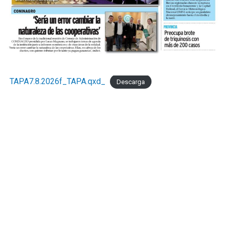
TAPA7.8.2026f_TAPA.qxd_
Descarga