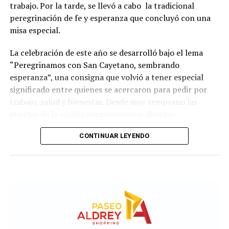
trabajo. Por la tarde, se llevó a cabo la tradicional
peregrinación de fe y esperanza que concluyó con una
misa especial.
La celebración de este año se desarrolló bajo el lema
“Peregrinamos con San Cayetano, sembrando
esperanza”, una consigna que volvió a tener especial
significado entre quienes se acercaron para pedir por
trabajo, salud y bienestar. Desde muy temprano las
puertas de la capilla permanecieron abiertas.
La imagen del santo salió del santuario de Moreno al
CONTINUAR LEYENDO
6700 y fue acompañada por una multitud que recorrió
las calles del barrio. Grandes, jóvenes y niños y fieles se
sumaron al recorrido con banderas, espigas y distintas
expresiones de fe.
En paralelo, distintos gremios y organizaciones sociales
se sumaron bajo las consignas de paz, pan, tierra, techo