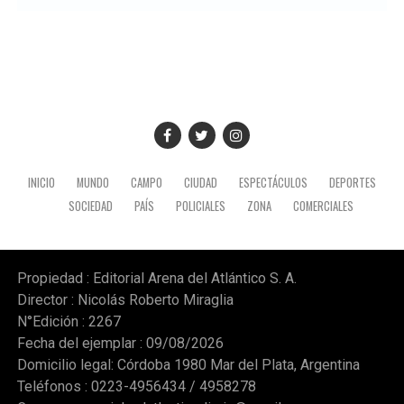
INICIO
MUNDO
CAMPO
CIUDAD
ESPECTÁCULOS
DEPORTES
SOCIEDAD
PAÍS
POLICIALES
ZONA
COMERCIALES
Propiedad : Editorial Arena del Atlántico S. A.
Director : Nicolás Roberto Miraglia
N°Edición : 2267
Fecha del ejemplar : 09/08/2026
Domicilio legal: Córdoba 1980 Mar del Plata, Argentina
Teléfonos : 0223-4956434 / 4958278