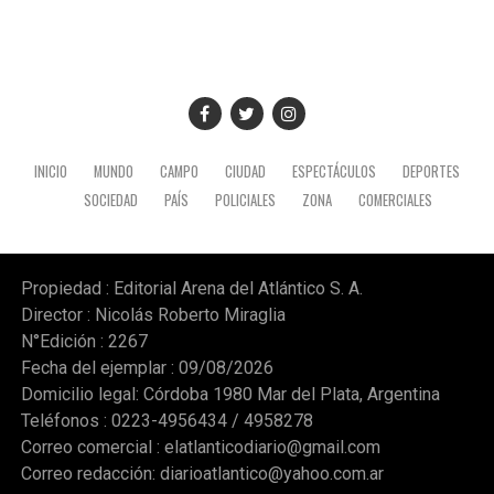
INICIO
MUNDO
CAMPO
CIUDAD
ESPECTÁCULOS
DEPORTES
SOCIEDAD
PAÍS
POLICIALES
ZONA
COMERCIALES
Propiedad : Editorial Arena del Atlántico S. A.
Director : Nicolás Roberto Miraglia
N°Edición : 2267
Fecha del ejemplar : 09/08/2026
Domicilio legal: Córdoba 1980 Mar del Plata, Argentina
Teléfonos : 0223-4956434 / 4958278
Correo comercial :
elatlanticodiario@gmail.com
Correo redacción:
diarioatlantico@yahoo.com.ar