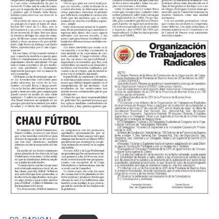
del córner.
Los de Mignini eran mucho más y el tercero llegó por
decantación. A los 24, Verón avanzó a toda velocidad
por izquierda, habilitó a Castillo y Acha, que lo venía
corriendo de atrás, lo desestabilizó adentro del area,
Rubiano no dudó y el juvenil desde los doce pasos anotó
su primer gol en el Federal A para empezar a decretar la
historia.
El complemento se jugó a otro ritmo pero mostró la
solidez del fondo kimberleño cada vez que lo probaron.
Más allá de eso, en los primeros cinco minutos, Miori
tuvo dos claras para convertir el cuarto pero Nadal se
lució en ambas con dos atajadas tremendas.
Los cambios probados por Mario Martínez le dieron a
Sol de Mayo otra presencia en el medio pero sin claridad
en el pase en el pase final. Por su lado, Mignini también