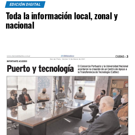
EDICIÓN DIGITAL
Toda la información local, zonal y
nacional
SINTESIS
Kimberley (3
): Tomás Casas, Bruno Di Bello, Mateo
Rinaldi, Bacigalupe y Hernán Sosa, Santiago Vásquez,
Mauricio Miori, Facundo Rojas y Leonardo Verón, Ullúa y
Santiago Castillo.
DT:
Mariano Mignini.
Sol de Mayo (0):
Juan Nadal, Lucas Miguez, Latorre,
Acha y Rafael Ríos, Enzo Núñez y Quilen, Alberto Reye,