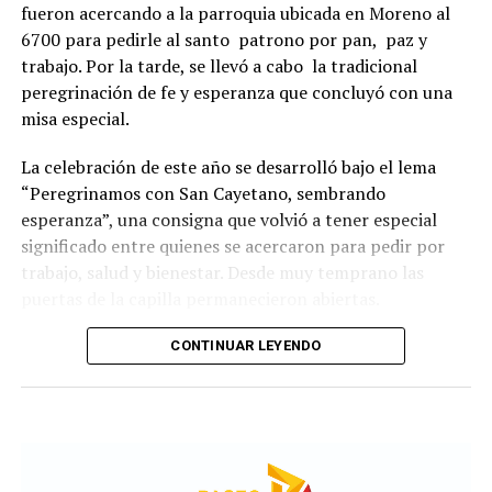
fueron acercando a la parroquia ubicada en Moreno al
6700 para pedirle al santo patrono por pan, paz y
trabajo. Por la tarde, se llevó a cabo la tradicional
peregrinación de fe y esperanza que concluyó con una
misa especial.
La celebración de este año se desarrolló bajo el lema
“Peregrinamos con San Cayetano, sembrando
esperanza”, una consigna que volvió a tener especial
significado entre quienes se acercaron para pedir por
trabajo, salud y bienestar. Desde muy temprano las
puertas de la capilla permanecieron abiertas.
La imagen del santo salió del santuario de Moreno al
CONTINUAR LEYENDO
6700 y fue acompañada por una multitud que recorrió
las calles del barrio. Grandes, jóvenes y niños y fieles se
sumaron al recorrido con banderas, espigas y distintas
expresiones de fe.