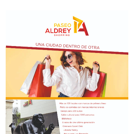
Para el exministro de Economía de la Nación, Argentina
actualmente presenta "los peores números de toda la
serie, peores que 2001". "Hoy veía en las noticias que
vuelve el trueque, ¿qué orden es eso?", se preguntó
Kicillof y acusó al gobierno de Milei de "crueldad y
abandono deliberados" en beneficio del FMI.
Además de Otermín, en la visita al municipio el
economista estuvo acompañado por el ministro de
Seguridad bonaerense, Javier Alonso. Allí participó de la
inauguración de una Unidad Táctica de Operaciones
Inmediatas (UTOI).
Luego se refirió al viaje que hizo Georgieva a Vaca
Muerta junto al ministro Luis Caputo y al CEO y
presidente de YPF, Horacio Marin. "Le quiero recordar a
la directora del FMI que ese petróleo que fue a ver es del
pueblo argentino, es nuestro petróleo, es argentino",
dijo y agregó: "Tendría que usarse para el desarrollo