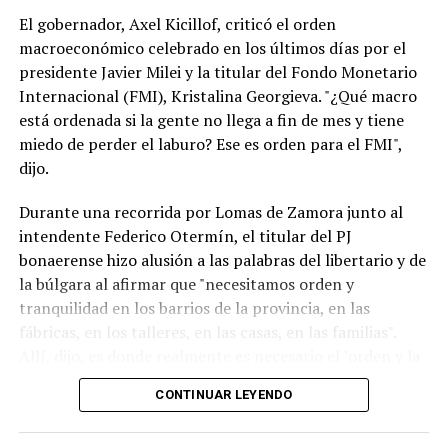
Dario Durigan, que trató de “payaso” a Milei, también
El gobernador, Axel Kicillof, criticó el orden
pueden ser calificadas como una injerencia externa en la
macroeconómico celebrado en los últimos días por el
política doméstica. (TN)
presidente Javier Milei y la titular del Fondo Monetario
Internacional (FMI), Kristalina Georgieva. "¿Qué macro
está ordenada si la gente no llega a fin de mes y tiene
miedo de perder el laburo? Ese es orden para el FMI",
dijo.
Durante una recorrida por Lomas de Zamora junto al
intendente Federico Otermín, el titular del PJ
bonaerense hizo alusión a las palabras del libertario y de
la búlgara al afirmar que "necesitamos orden y
tranquilidad en los barrios de la provincia, en las
fábricas, en los talleres, en las casas, en las familias".
Allí, dijo, es donde realmente es necesario el "orden y la
tranquilidad". "El resto es timba y no es lo que
CONTINUAR LEYENDO
necesitamos", aclaró.Noticias Relacionadas