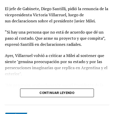
del deterioro de la relación entre ambos países.
El jefe de Gabinete, Diego Santilli, pidió la renuncia de la
A partir de ahora, las relaciones diplomáticas quedarán
vicepresidenta Victoria Villarruel, luego de
al frente de los encargados de negocios en las
sus declaraciones sobre el presidente Javier Milei.
respectivas embajadas mientras persista la escalada de
tensión entre Milei y Lula. La decisión de Brasil abre un
“Si hay una persona que no está de acuerdo que dé un
escenario de incertidumbre sobre el futuro de los
paso al costado. Que arme su proyecto y que compita”,
vínculos entre las dos principales economías del
expresó Santilli en declaraciones radiales.
Mercosur.
Ayer, Villarruel volvió a criticar a Milei al sostener que
En Brasilia señalaron que las expresiones de Milei
siente "genuina preocupación por su estado y por las
durante recientes entrevistas fueron determinantes
persecuciones imaginarias que replica en Argentina y el
para la medida. En particular remarcaron que el
exterior".
domingo, durante una entrevista con un canal de
televisión, el mandatario argentino no solo volvió a
"Me preocupa profundamente que el Presidente de la
calificar a Lula de “ladrón” y “corrupto”, sino que repitió
Nación replique insensateces e inventos. Tengo genuina
CONTINUAR LEYENDO
esos términos en cuatro oportunidades.
preocupación por su estado y por las persecuciones
imaginarias que replica en Argentina y el exterior",
Hay un entendimiento entre los funcionarios nacionales
disparó en un mensaje en su cuenta de X.
de que Brasil se está moviendo en una óptica más