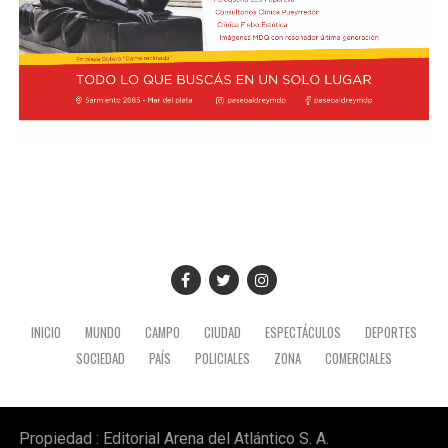
nacional, para la industria nacional, para que lo puedan
comprar y adquirir a un precio posible de los costos
nacionales".
Además, el gobernador se refirió a la importancia del
yacimiento patagónico y recordó también que el
crecimiento del sector energético es posible gracias a la
recuperación de YPF durante los mandatos de Cristina
Fernández de Kirchner, gestión de la que fue parte y en
la que tuvo un rol destacado durante el proceso de
expropiación. (Ámbito)
INICIO
MUNDO
CAMPO
CIUDAD
ESPECTÁCULOS
DEPORTES
SOCIEDAD
PAÍS
POLICIALES
ZONA
COMERCIALES
Propiedad : Editorial Arena del Atlántico S. A.