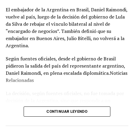
El embajador de la Argentina en Brasil, Daniel Raimondi,
vuelve al país, luego de la decisión del gobierno de Lula
da Silva de rebajar el vínculo bilateral al nivel de
“encargado de negocios”. También definió que su
embajador en Buenos Aires, Julio Bitelli, no volverá a la
Argentina.
Según fuentes oficiales, desde el gobierno de Brasil
pidieron la salida del país del representante argentino,
Daniel Raimondi, en plena escalada diplomática.Noticias
Relacionadas
La decisión, según fuentes oficiales, no fue tomada por
decisión de la Argentina, sino que responde a un
expreso pedido que el canciller de Brasil, Mauro Vieira,
CONTINUAR LEYENDO
le hizo al diplomático argentino cuando le entregaron la
nota de protesta y le informaron que Bitelli, por el
momento, no volvería a Buenos Aires.