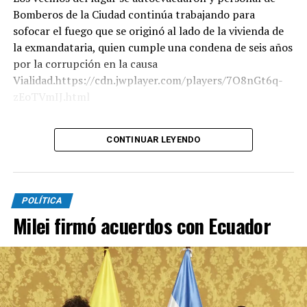
Bomberos de la Ciudad continúa trabajando para
sofocar el fuego que se originó al lado de la vivienda de
la exmandataria, quien cumple una condena de seis años
por la corrupción en la causa
Vialidad.https://cdn.jwplayer.com/players/7O8nGt6q-
zEoTVmIJ.html
Según trascendió, dos pacientes mayores de edad fueron
CONTINUAR LEYENDO
derivados al Hospital Penna por inhalación de humo. Por
su parte, el titular del SAME, Alberto Crescenti, explicó
que evacuaron a todos los habitantes del edificio, pero
que "no fue necesario" hacerlo con los residentes de
POLÍTICA
otras estructuras.
Milei firmó acuerdos con Ecuador
Además, Crescenti afirmó a TN que "el departamento se
incendió por completo" y que “hay una mujer de 57 años
con una crisis nerviosa".