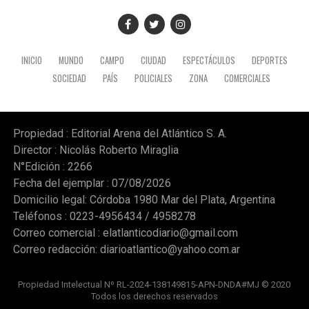
INICIO
MUNDO
CAMPO
CIUDAD
ESPECTÁCULOS
DEPORTES
SOCIEDAD
PAÍS
POLICIALES
ZONA
COMERCIALES
Propiedad : Editorial Arena del Atlántico S. A.
Director : Nicolás Roberto Miraglia
N°Edición : 2266
Fecha del ejemplar : 07/08/2026
Domicilio legal: Córdoba 1980 Mar del Plata, Argentina
Teléfonos : 0223-4956434 / 4958278
Correo comercial :
elatlanticodiario@gmail.com
Correo redacción:
diarioatlantico@yahoo.com.ar
Propiedad Intelectual Nº RL-2024-138149815-APN-DNDA#MJ © 2020
Todos los derechos reservados