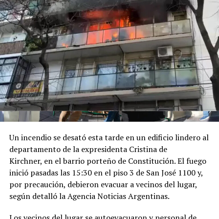
Después, el Presidente partió rápidamente para recibir
el Doctorado Honoris Causa otorgado por la Universidad
Santiago de Cali, en la sede de la Cámara de Comercio de
Cali.
Luego tuvo lugar el encuentro de Milei con el Rey de
España, del que participaron Karina Milei y Quirno. "Su
Majestad, que placer verlo", lo saludó el mandatario
argentino en las imágenes que difundió Presidencia.
Por último, a las 17 horas de Argentina, participó de la
Un incendio se desató esta tarde en un edificio lindero al
ceremonia de juramentación y toma de posesión del
departamento de la expresidenta Cristina de
presidente colombiano electo.
Kirchner, en el barrio porteño de Constitución. El fuego
inició pasadas las 15:30 en el piso 3 de San José 1100 y,
Finalmente, a la madrugada de la Argentina, partía el
por precaución, debieron evacuar a vecinos del lugar,
vuelo presidencial desde Santiago de Cali con destino a
según detalló la Agencia Noticias Argentinas.
Buenos Aires.
Los vecinos del lugar se autoevacuaron y personal de