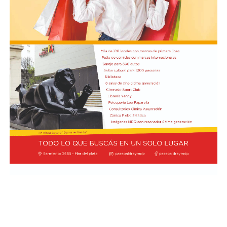
soberanía de los recursos marinos, informó NA.
El canciller argentino Pablo Quirno y el ministro de
Defensa Nacional de Ecuador, Gian Carlo Loffredo,
también rubricaron el Acuerdo de Cooperación
en Ciberdefensa, para coordinar la respuesta conjunta
ante amenazas digitales.
No fue la única actividad de Milei en Quito, porque una
hora más tarde se reunió con los representantes de
las cámaras automotrices argentinas en el Ecuador.
Participaron representantes de ADEFA, Peugeot Citroen
Argentina, AFAC, ACARA, Toyota Argentina, Ford
Sudamérica y VW Group Argentina.