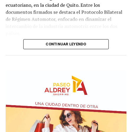
ecuatoriano, en la ciudad de Quito. Entre los
documentos firmados se destaca el Protocolo Bilateral
de Régimen Automotor, enfocado en dinamizar el
intercambio de la industria automotriz entre los dos
países.
CONTINUAR LEYENDO
Los mandatarios y las
delegaciones. Presidencia de Ecuador
Además, la representación argentina avanzó en la firma
de cuatro convenios: Acuerdo de Servicios Aéreos, para
potenciar la conectividad y el turismo; tratado de
Extradición, destinado a consolidar la cooperación en
materia de justicia; acuerdo de Cooperación para el Uso
Pacífico de la Energía Nuclear; y la declaración
Conjunta sobre Pesca Ilegal, No Declarada y No
Reglamentada (INDNR), enfocada en la protección y