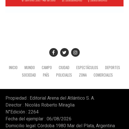
del Estero, aunque impactará en todo el país y en los
tres niveles: inicial, primaria y secundaria.
Según el comunicado de CTERA y otros sindicatos como
la Unión de Educadores de la Provincia de Córdoba
(UEPC), el paro persigue otros reclamos como el retorno
"inmediato" del Fondo de Incentivo Docente (FONID) y
mayor presupuesto para los establecimientos y
programas escolares. (NA)
INICIO
MUNDO
CAMPO
CIUDAD
ESPECTÁCULOS
DEPORTES
SOCIEDAD
PAÍS
POLICIALES
ZONA
COMERCIALES
Propiedad : Editorial Arena del Atlántico S. A.
Director : Nicolás Roberto Miraglia
N°Edición : 2264
Fecha del ejemplar : 06/08/2026
Domicilio legal: Córdoba 1980 Mar del Plata, Argentina