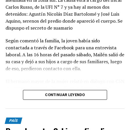
Carlos Russo, de la UFI N° 7 y ya hay al menos dos
detenidos: Agustín Nicolás Díaz Bartolomé y José Luis
Aquino, serenos del predio donde apareció el cuerpo. Se
dispuspo el secreto de suamario
Según comentó la familia, la joven había sido
contactada a través de Facebook para una entrevista
laboral. A las 16 horas del pasado sábado, Mailén salió de
su casa y dejó a sus hijos a cargo de sus familiares, luego
de eso, perdieron contacto con ella.
El hermano mayor de la mujer relató en diálogo con C5N
que tras su desaparición realizaron denuncias en 3
comisarías pero, al no pasar las 24 horas, no fueron
CONTINUAR LEYENDO
registradas. "El cuerpo lo encontramos nosotros.
Cuando fuimos y vimos a los serenos nos dimos cuenta
que había algo raro, empezamos a buscar y se fueron
PAÍS
corriendo. Llamamos a la policía y ahí la vieron", declaró
el familiar.