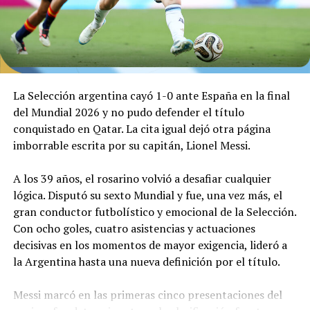
rival. La primera de peligro del complemento fue un
remate de media distancia de Dani Olmo, seguido de un
cabezazo de Ferrán Tórres, ambas bien controladas por
Dibu Martínez.
El arquero argentino debió seguir interviniendo. Tras
La Selección argentina cayó 1-0 ante España en la final
dos remates desde afuera del área de Rodri y de Cubarsí,
del Mundial 2026 y no pudo defender el título
otra vez Dibu dijo presente para mantener el cero.
conquistado en Qatar. La cita igual dejó otra página
imborrable escrita por su capitán, Lionel Messi.
Sobre el final, Enzo Fernández vio la segunda amarilla y
Argentina se quedó con 10 antes del tiempo
A los 39 años, el rosarino volvió a desafiar cualquier
suplementario, que llegó luego de una tremenda atajada
lógica. Disputó su sexto Mundial y fue, una vez más, el
de Dibu luego de un tiro libre de Yamal.
gran conductor futbolístico y emocional de la Selección.
Con ocho goles, cuatro asistencias y actuaciones
decisivas en los momentos de mayor exigencia, lideró a
Argentina aguantaba en el alargue con uno menos. Sin
la Argentina hasta una nueva definición por el título.
embargo, una pelota cruzada al segundo palo encontró
a Williams, quien la bajó hacia el centro para el gol de
Messi marcó en las primeras cinco presentaciones del
Ferrán que decretó el 1-0.