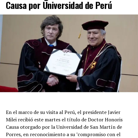
Causa por Universidad de Perú
siguen con el operativo de emergencia. Los equipos de
rescate y protección civil trabajan coordinados para
asegurar zonas peligrosas y asistir a los vecinos, en
tanto la población permanece expectante por posibles
réplicas.
En el marco de su visita al Perú, el presidente Javier
Milei recibió este martes el título de Doctor Honoris
Causa otorgado por la Universidad de San Martín de
Porres, en reconocimiento a su "compromiso con el