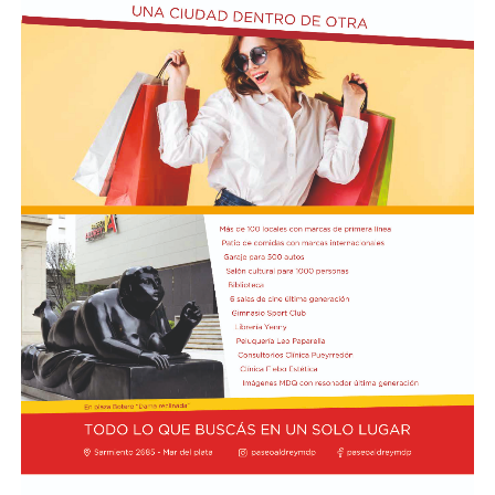
durante las últimas horas de la joven. Las autoridades
trabajan con las imágenes de las cámaras de seguridad y
los testimonios de las personas que tuvieron algún
contacto con ella antes del terrible desenlace.
El presidente Javier Milei recibió el título de Doctor
Honoris Cau
sa.
Previamente, Milei participó del acto de juramentación
y toma de mando de la presidenta de Perú, Keiko
Fujimori, realizado en el Congreso de ese país, en el
marco de su visita oficial a Lima.
El presidente viajó acompañado por una comitiva
integrada por el canciller Pablo Quirno y la secretaria
general de la Presidencia, Karina Milei.
La actividad formó parte de la agenda oficial del