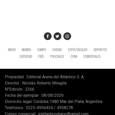
mandatario en territorio peruano, donde también
mantuvo encuentros institucionales con autoridades
locales.
INICIO
MUNDO
CAMPO
CIUDAD
ESPECTÁCULOS
DEPORTES
SOCIEDAD
PAÍS
POLICIALES
ZONA
COMERCIALES
Propiedad : Editorial Arena del Atlántico S. A.
Director : Nicolás Roberto Miraglia
N°Edición : 2266
Fecha del ejemplar : 08/08/2026
Domicilio legal: Córdoba 1980 Mar del Plata, Argentina
Teléfonos : 0223-4956434 / 4958278
Correo comercial :
elatlanticodiario@gmail.com