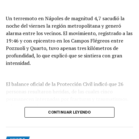
Un terremoto en Nápoles de magnitud 4,7 sacudió la
noche del viernes la región metropolitana y generó
alarma entre los vecinos. El movimiento, registrado a las
19:46 y con epicentro en los Campos Flégreos entre
Pozzuoli y Quarto, tuvo apenas tres kilómetros de
profundidad, lo que explicó que se sintiera con gran
intensidad.
El balance oficial de la Protección Civil indicó que 26
personas resultaron heridas, de las cuales cinco
permanecen internadas por fracturas y traumatismos.
Además, por daños en distintos inmuebles se evacuó de
CONTINUAR LEYENDO
forma preventiva a unas 300 personas,
mayoritariamente residentes de Pozzuoli, la localidad
que sufrió el mayor impacto del sismo.