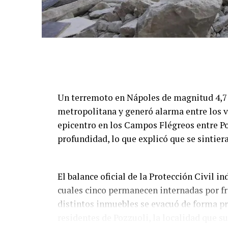
Un terremoto en Nápoles de magnitud 4,7 s
metropolitana y generó alarma entre los ve
epicentro en los Campos Flégreos entre Po
profundidad, lo que explicó que se sintier
El balance oficial de la Protección Civil i
cuales cinco permanecen internadas por f
distintos inmuebles se evacuó de forma p
residentes de Pozzuoli, la localidad que s