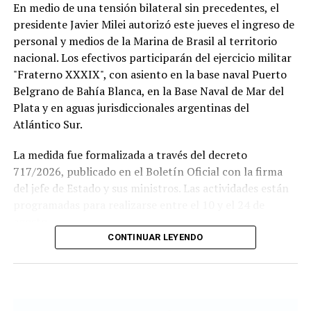
En medio de una tensión bilateral sin precedentes, el
presidente Javier Milei autorizó este jueves el ingreso de
personal y medios de la Marina de Brasil al territorio
nacional. Los efectivos participarán del ejercicio militar
"Fraterno XXXIX", con asiento en la base naval Puerto
Belgrano de Bahía Blanca, en la Base Naval de Mar del
Plata y en aguas jurisdiccionales argentinas del
Atlántico Sur.
La medida fue formalizada a través del decreto
717/2026, publicado en el Boletín Oficial con la firma
del jefe de Estado y sus ministros. Las actividades están
programadas para realizarse entre el 10 y el 24 de
agosto.
CONTINUAR LEYENDO
Este ejercicio combinado se realiza de forma anual desde
1978 y busca incrementar el adiestramiento y la
interoperabilidad en operaciones navales y anfibias.
Según los considerandos del decreto, el fin es