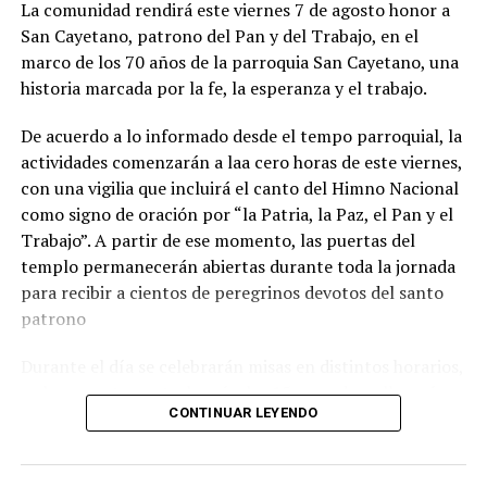
La comunidad rendirá este viernes 7 de agosto honor a
se destacaron las subas en colegios privados y en las
San Cayetano, patrono del Pan y del Trabajo, en el
tarifas de luz.
marco de los 70 años de la parroquia San Cayetano, una
historia marcada por la fe, la esperanza y el trabajo.
De acuerdo a lo informado desde el tempo parroquial, la
actividades comenzarán a laa cero horas de este viernes,
con una vigilia que incluirá el canto del Himno Nacional
como signo de oración por “la Patria, la Paz, el Pan y el
Trabajo”. A partir de ese momento, las puertas del
templo permanecerán abiertas durante toda la jornada
para recibir a cientos de peregrinos devotos del santo
patrono
Durante el día se celebrarán misas en distintos horarios,
y el momento central será a las 15, cuando se llevará
CONTINUAR LEYENDO
adelante la tradicional procesión con la imagen de San
Cayetano por las calles del barrio. La peregrinación será
presidida por monseñor Ernesto Giobando y finalizará