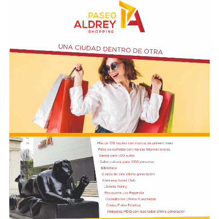
estandarizar y simplificar los procesos de planeamiento
entre ambas armadas.
El texto oficial destaca que la participación argentina en
estas maniobras señala su compromiso con la seguridad
internacional y la estabilidad regional. Asimismo, el
Gobierno busca reforzar su posición como socio
estratégico en el continente americano.
La autorización militar ocurre en un contexto de
fricción diplomática originada por las declaraciones
de Javier Milei hacia su par brasileño, Lula da Silva. Esta
situación derivó en el retiro del embajador brasileño en
Buenos Aires, Julio Bitelli.
Desde el Palacio del Planalto, el canciller Mauro
Vieira calificó los insultos del mandatario argentino
como "graves e inaceptables". Por su parte, Brasil decidió