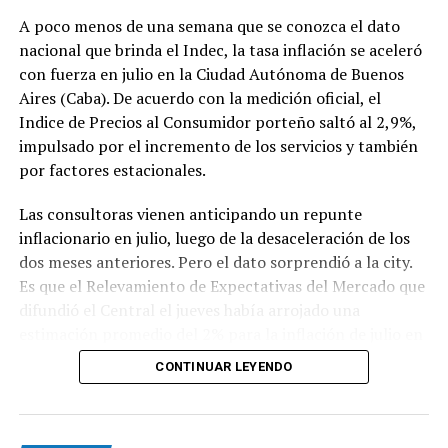
A poco menos de una semana que se conozca el dato
nacional que brinda el Indec, la tasa inflación se aceleró
con fuerza en julio en la Ciudad Autónoma de Buenos
Aires (Caba). De acuerdo con la medición oficial, el
Indice de Precios al Consumidor porteño saltó al 2,9%,
impulsado por el incremento de los servicios y también
por factores estacionales.
Las consultoras vienen anticipando un repunte
inflacionario en julio, luego de la desaceleración de los
dos meses anteriores. Pero el dato sorprendió a la city.
Es que el Relevamiento de Expectativas del Mercado que
difundió el Central el jueves había arrojado una
estimación promedio del 2% para la inflación de julio en
todo el país.
CONTINUAR LEYENDO
El índice de Caba se aceleró en 1,1 punto porcentual ya
que en junio había marcado 1,8%. El 2,9% de julio