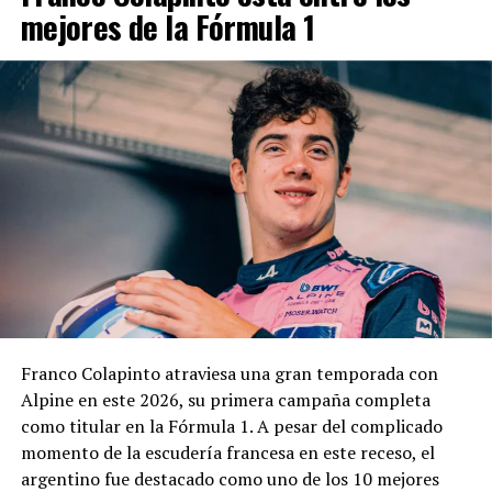
mejores de la Fórmula 1
vigente.
El cuerpo estará integrado por representantes del
EMDER, la Dirección General Legal y Técnica, la
Contaduría General y la Dirección General de
Contrataciones, áreas que deberán elaborar un informe
técnico, jurídico y contable antes de que la
administración municipal adopte una definición sobre el
pedido.
En los fundamentos de la resolución se señala que la
complejidad y trascendencia de la solicitud hacen
necesario un estudio integral de la documentación
presentada, especialmente por tratarse de una
Franco Colapinto atraviesa una gran temporada con
modificación vinculada a la composición societaria de la
Alpine en este 2026, su primera campaña completa
empresa que obtuvo la concesión.
como titular en la Fórmula 1. A pesar del complicado
momento de la escudería francesa en este receso, el
La novedad se conoce mientras la concesión del Minella
argentino fue destacado como uno de los 10 mejores
continúa envuelta en una delicadísima situación