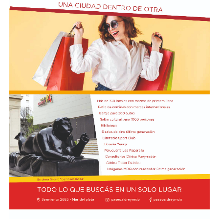
de Red Bull, aparecen en la segunda posición
compartida y completan el podio con 8 de valoración
cada uno. El cuarto puesto tiene un triple empate entre
Pierre Gasly, compañero de Colapinto en Alpine; Liam
Lawson, de Racing Bulls; y George Russell, de Mercedes,
todos con 7,6.
Por detrás, el debutante Arvid Lindblad, de Racing Bulls,
está igualado con el vigente campeón Lando Norris, de
McLaren, en el séptimo lugar, los dos con un puntaje de
7,5. A su vez, Charles Leclerc, de Ferrari, figura en el
noveno puesto en soledad, con una valoración de 7,4.
Finalmente, Colapinto y Hadjar están igualados en el
décimo con 7,0 cada uno.
La propia página web oficial de la F1 acompañó la
puntuación de cada piloto con un análisis escrito sobre
su rendimiento, en el que destacaron que Colapinto