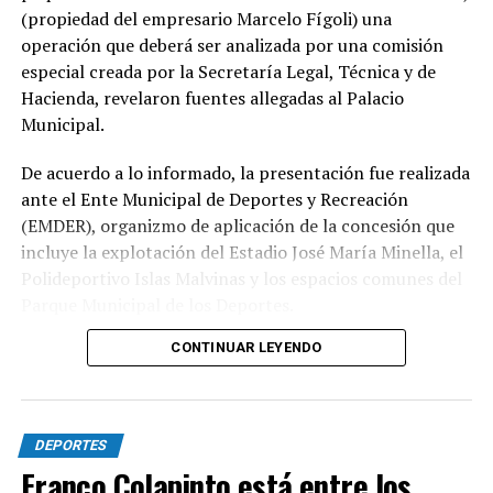
(propiedad del empresario Marcelo Fígoli) una
operación que deberá ser analizada por una comisión
especial creada por la Secretaría Legal, Técnica y de
Hacienda, revelaron fuentes allegadas al Palacio
Municipal.
De acuerdo a lo informado, la presentación fue realizada
ante el Ente Municipal de Deportes y Recreación
(EMDER), organizmo de aplicación de la concesión que
incluye la explotación del Estadio José María Minella, el
Polideportivo Islas Malvinas y los espacios comunes del
Parque Municipal de los Deportes.
CONTINUAR LEYENDO
A tal efecto, el secretario Legal, Técnico y de
Hacienda, Mauro Martinelli dispuso la creación de una
Comisión ad hoc que tendrá la responsabilidad de
analizar la documentación presentada por la
DEPORTES
concesionaria y determinar si la operación se ajusta a las
Franco Colapinto está entre los
exigencias previstas en el contrato y en la normativa