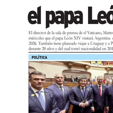
Asimismo, el viernes 28 a las 17:30 se real
a cargo de Margarita Luna. Consistirá en un
medio de un libro álbum, los niños de entre
imaginación y fortalecen el hábito lector. 
Infantil de la Biblioteca Pública Marechal
Actividades Día del Realizador y rea
Este lunes 10 de agosto a las 10 se llevará
“Brisas del Atlántico” (1936), realizado p
Asociación de Propaganda y Fomento de Ma
A continuación, habrá una charla debate a 
Miguel Monforte sobre el hallazgo de este
rescate de cintas fílmicas patrimoniales d
El miércoles 12 de agosto a las 18:30 será 
producción de sonido en el audiovisual”, c