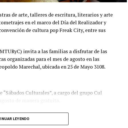
s de arte, talleres de escritura, literarios y arte
tometrajes en el marco del Día del Realizador y
convención de cultura pop Freak City, entre sus
MTURyC) invita a las familias a disfrutar de las
cas organizadas para el mes de agosto en las
Leopoldo Marechal, ubicada en 25 de Mayo 3108.
 “Sábados Culturales”, a cargo del grupo Cul
 agosto de manera gratuita.
tura Expresiva coordinado por Sandra López
INUAR LEYENDO
blioteca de Autores Marplatenses, ubicada en el