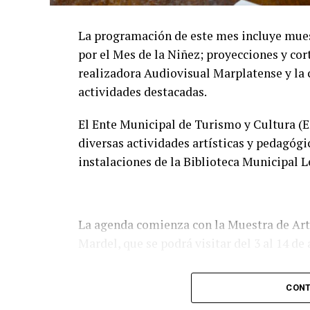
La programación de este mes incluye muestra
por el Mes de la Niñez; proyecciones y cor
realizadora Audiovisual Marplatense y la 
actividades destacadas.
El Ente Municipal de Turismo y Cultura (E
diversas actividades artísticas y pedagógi
instalaciones de la Biblioteca Municipal 
La agenda comienza con la Muestra de Arte
Mardel, que se podrá visitar del 3 al 14 de
Asimismo, se realizará el Taller de Escri
CONT
Maidana, los miércoles de 10 a 12 en la Bi