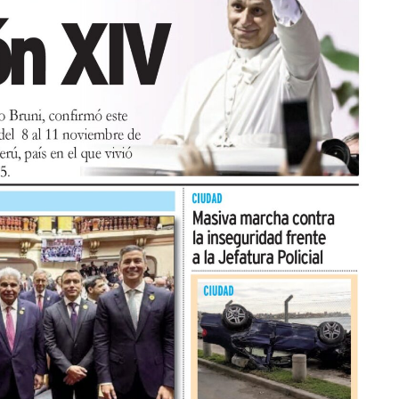
izará “Arco Iris de Cuentos” con Lecturita Ediciones
 espacio interactivo de lectura en el que, por
 3 y 7 años junto a sus familias potencian la
Estas tres propuestas tendrán lugar en la Sala
.
lizadora Audiovisual Marplatense
 a cabo la Proyección del cortometraje institucional
or Cinematografía Valle encargada por la
r del Plata para promocionar la ciudad.
cargo del realizador e investigador audiovisual
 cortometraje y sobre el proceso de preservación y
epositadas en la Villa Mitre.
el turno del Seminario “Introducción a la post
oordinado por Leo Poletto sobre el rol del sonido