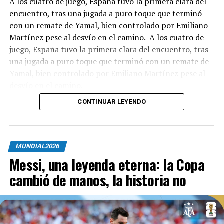
A los cuatro de juego, España tuvo la primera clara del
encuentro, tras una jugada a puro toque que terminó
con un remate de Yamal, bien controlado por Emiliano
Martínez pese al desvío en el camino. A los cuatro de
juego, España tuvo la primera clara del encuentro, tras
una jugada a puro toque que terminó con un remate de
Yamal, bien controlado por Emiliano Martínez pese al
desvío en el camino.
CONTINUAR LEYENDO
La primera mitad fue un partido de ajedrez, donde la
MUNDIAL2026
Albiceleste intentó cortar los circuitos de juego del
Messi, una leyenda eterna: la Copa
conjunto español en todo momento. Sin demasiadas
cambió de manos, la historia no
emociones en las áreas, la fricción en la mitad de la
cancha fue moneda corriente.
Cucurella tuvo la suya antes del entretiempo, con un
remate de media distancia desde la izquierda, que se